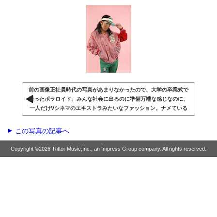
前の画像
正社員時代の写真があまりなかったので、大学の卒業式で
撮ったポラロイド。みんな社会に出るのに準備万端な感じなのに、
一人だけVシネマのエキストラみたいなファッション。ナメている
この写真の記事へ
▲
Copyright ©
2026
Rittor Music,Inc., an Impress Group company. All rights reserved.