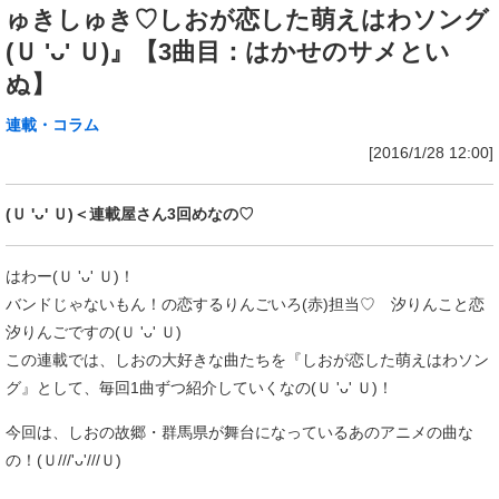
ゅきしゅき♡しおが恋した萌えはわソング
(Ｕ 'ᴗ' Ｕ)』【3曲目：はかせのサメとい
ぬ】
連載・コラム
[2016/1/28 12:00]
(Ｕ 'ᴗ' Ｕ)＜連載屋さん3回めなの♡
はわー(Ｕ 'ᴗ' Ｕ)！
バンドじゃないもん！の恋するりんごいろ(赤)担当♡ 汐りんこと恋
汐りんごですの(Ｕ 'ᴗ' Ｕ)
この連載では、しおの大好きな曲たちを『しおが恋した萌えはわソン
グ』として、毎回1曲ずつ紹介していくなの(Ｕ 'ᴗ' Ｕ)！
今回は、しおの故郷・群馬県が舞台になっているあのアニメの曲な
の！(Ｕ///'ᴗ'///Ｕ)