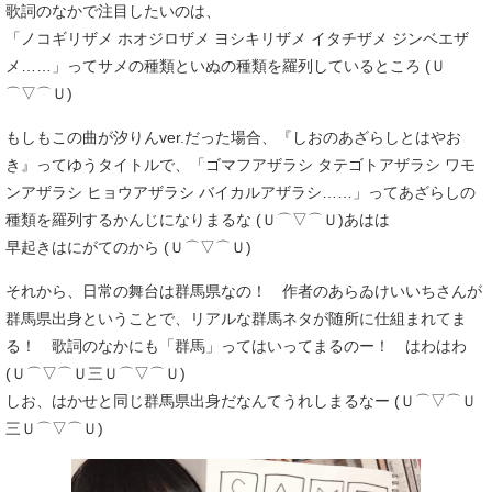
歌詞のなかで注目したいのは、
「ノコギリザメ ホオジロザメ ヨシキリザメ イタチザメ ジンベエザ
メ……」ってサメの種類といぬの種類を羅列しているところ (Ｕ
⌒▽⌒Ｕ)
もしもこの曲が汐りんver.だった場合、『しおのあざらしとはやお
き』ってゆうタイトルで、「ゴマフアザラシ タテゴトアザラシ ワモ
ンアザラシ ヒョウアザラシ バイカルアザラシ……」ってあざらしの
種類を羅列するかんじになりまるな (Ｕ⌒▽⌒Ｕ)あはは
早起きはにがてのから (Ｕ⌒▽⌒Ｕ)
それから、日常の舞台は群馬県なの！ 作者のあらゐけいいちさんが
群馬県出身ということで、リアルな群馬ネタが随所に仕組まれてま
る！ 歌詞のなかにも「群馬」ってはいってまるのー！ はわはわ
(Ｕ⌒▽⌒Ｕ三Ｕ⌒▽⌒Ｕ)
しお、はかせと同じ群馬県出身だなんてうれしまるなー (Ｕ⌒▽⌒Ｕ
三Ｕ⌒▽⌒Ｕ)