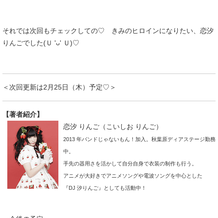
それでは次回もチェックしての♡ きみのヒロインになりたい、恋汐
りんごでした(Ｕ 'ᴗ' Ｕ)♡
＜次回更新は2月25日（木）予定♡＞
【著者紹介】
恋汐 りんご（こいしお りんご）
2013 年バンドじゃないもん！加入。秋葉原ディアステージ勤務
中。
手先の器用さを活かして自分自身で衣装の制作も行う。
アニメが大好きでアニメソングや電波ソングを中心とした
『DJ 汐りんご』としても活動中！