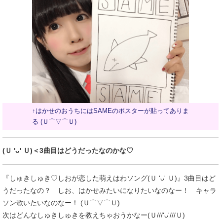
↑はかせのおうちにはSAMEのポスターが貼ってありま
る (Ｕ⌒▽⌒Ｕ)
(Ｕ 'ᴗ' Ｕ)＜3曲目はどうだったなのかな♡
『しゅきしゅき♡しおが恋した萌えはわソング(Ｕ 'ᴗ' Ｕ)』3曲目はど
うだったなの？ しお、はかせみたいになりたいなのなー！ キャラ
ソン歌いたいなのなー！ (Ｕ⌒▽⌒Ｕ)
次はどんなしゅきしゅきを教えちゃおうかなー(Ｕ///'ᴗ'///Ｕ)