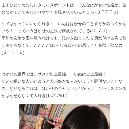
まずひとつめのしゅきしゅきポイントは、そんなはかせの性格が、曲
のなかでとてもわかりやすく表現されているところ (Ｕ⌒▽⌒Ｕ)
サメはかっこいいから好き！ いぬははかせのことすぐかみつくから
いや！ っていうはかせの主張で構成されてまる(Ｕ 'ᴗ' Ｕ)
平和や友情や愛を歌うわけでも、誰かを励ましたり勇気付ける為に歌
う曲でもなくて、ただただはかせがはかせの思うことを歌う歌なの
(Ｕ⌒▽⌒Ｕ)
はかせの世界では、サメが史上最強！ いぬは史上最凶！
サメが嫌いな人がいようと犬が好きな人がいようと関係ないことな
の。なぜならこれは、はかせのキャラソンだから！ というスタンス
がはかせらしくて大好き(Ｕ///'ᴗ'///Ｕ)