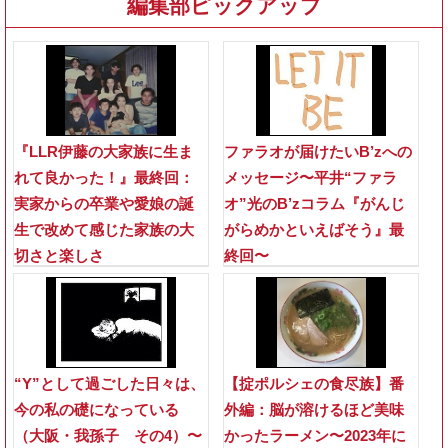
編集部ピックアップ
『LLR伊藤の大家族に生ま
ファラオが届けたいB’zへの
れて良かった！』最終回：
メッセージ〜平井“ファラ
実家からの卒業や愛娘の誕
オ”光のB’zコラム『がんじ
生で改めて感じた家族の大
がらめかといえばそう』最
切さと楽しさ
終回〜
“Y”として過ごした日々は、
【掟ポルシェの食尽族】番
今の私の礎になっている
外編：脳が溶けるほど美味
（大阪・我孫子 その4）〜
かったラーメン〜2023年に