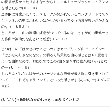
の反復が多かったりするなのからミニマルミュージックのニュアンス
を感じたなの(Ｕ 'ᴗ' Ｕ)
全体的に彩度が低くて、スモークが焚かれているコンクリートででき
たトンネルの中にかわいいはかせがいるってゆう情景が思い浮かぶな
のな（ '-'ＵΞＵ'-'）
ところが！ 曲の展開に緩急がついているのは、さすが前山田健一さ
ん作曲の楽曲だなあという感想(Ｕ 'ᴗ' Ｕ)！
じつはこの『はかせのサメといぬ』はカップリング曲で、メインの
『はかせの好きなのなの』の明るく能天気な曲の感じとは180度違う
ような曲調なので、1枚のCDでこの2曲を飽きずに聴き続けられるな
のー (Ｕ⌒▽⌒Ｕ)
もちろんどちらもはかせのパーソナルな部分が最大限に引き出されて
いて、「これぞキャラソン！」といった感じがするなのなー(Ｕ ∩'ᴗ'///
Ｕ)♡
(Ｕ 'ᴗ' Ｕ)＜歌詞のなかのしゅきしゅきポイント♡