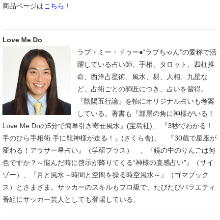
商品ページは
こちら
！
Love Me Do
ラブ・ミー・ドゥー●“ラブちゃん”の愛称で活
躍している占い師。手相、タロット、四柱推
命、西洋占星術、風水、易、人相、九星な
ど、占術ごとの師匠につき、占いを習得。
『陰陽五行論』を軸にオリジナル占いも考案
している。著書も『部屋の角に神様がいる！
Love Me Doの5分で簡単引き寄せ風水』(宝島社)、 『3秒でわかる！
手のひら手相術 手に龍神様が走る！』(さくら舎)、 『30歳で星座が
変わる！アラサー星占い』（学研プラス） 、『鏡の中のりんごは何
色ですか？～悩んだ時に啓示が降りてくる“神様の直感占い”』（サイ
ゾー）、『月と風水～時間と空間を操る時空風水～』（ゴマブック
ス）とさまざま。サッカーのスキルもプロ級で、たびたびバラエティ
番組にサッカー芸人としても登場している。