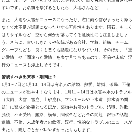
とは「糸」や「糸へん」を含む人やものが、良くも悪くも注目されや
すいです。お名前を挙げるとしたら、大地さんなど……。
また、大雨や大雪がニュースになったり、逆に雨や雪がまったく降ら
なくて水不足が話題になったりする可能性もあります。隕石、もしく
はミサイルなど、空から何かが落ちてくる危険性にも注意しましょ
う。さらに、古いしきたりや伝統がある会社、学校、組織、チーム、
グループなども、良くも悪くも話題になりやすい月。そのほか、「重
い愛情」や「間違った愛情」を表す月でもあるので、不倫や未成年淫
行のニュースも浮上しそうです。
警戒すべき出来事・期間は？
1月1～7日と1月13、14日は有名人の結婚、熱愛、離婚、破局、不倫
のニュースが出やすくなります。1月11～14日は水害や水のトラブル
（大雨、大雪、雪崩、土砂崩れ、マンホールや下水道、排水管の問
題）に警戒が必要となるほか、薬物やお酒のトラブル、汚職、詐欺、
脱税、不正受給、賄賂、横領、闇献金などお金の問題、銀行の話題、
逮捕、不倫、未成年者との飲酒、淫行、性的なトラブルのニュースが
出たり、隠しごとがバレやすかったりもします。