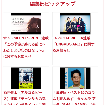
編集部ピックアップ
すぅ（SILENT SIREN）連載
ENVii GABRIELLA連載
『この季節が終わる前に〜
『ENGAB♡AtoZ』に関す
わたしと〇〇のはなし〜』
るお知らせ
に関するお知らせ
酒井健太（アルコ＆ピー
「最終回・ベスト10のコラ
ス）連載『チャンサカの気
ムを読み返す」タケムラ ア
まぐれパンチライン』に関
キラ（SNAIL RAMP）『炎