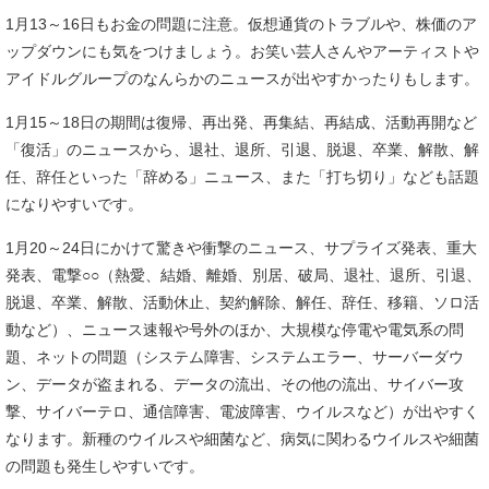
1月13～16日もお金の問題に注意。仮想通貨のトラブルや、株価のア
ップダウンにも気をつけましょう。お笑い芸人さんやアーティストや
アイドルグループのなんらかのニュースが出やすかったりもします。
1月15～18日の期間は復帰、再出発、再集結、再結成、活動再開など
「復活」のニュースから、退社、退所、引退、脱退、卒業、解散、解
任、辞任といった「辞める」ニュース、また「打ち切り」なども話題
になりやすいです。
1月20～24日にかけて驚きや衝撃のニュース、サプライズ発表、重大
発表、電撃○○（熱愛、結婚、離婚、別居、破局、退社、退所、引退、
脱退、卒業、解散、活動休止、契約解除、解任、辞任、移籍、ソロ活
動など）、ニュース速報や号外のほか、大規模な停電や電気系の問
題、ネットの問題（システム障害、システムエラー、サーバーダウ
ン、データが盗まれる、データの流出、その他の流出、サイバー攻
撃、サイバーテロ、通信障害、電波障害、ウイルスなど）が出やすく
なります。新種のウイルスや細菌など、病気に関わるウイルスや細菌
の問題も発生しやすいです。