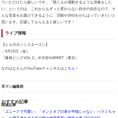
ていただけたら嬉しいです。「聴く人が感動するような演奏をした
い」というのは、これからもずっと変わらない自分の信念なので、そ
んな音楽をお届けできるように、活動やSNSをがんばっていきたいと
思います。応援してもらえると嬉しいです！
ライブ情報
【ヒエポポンシスターズン】
・9月15日（金）
『爆発ピンクVOL.2』＠渋谷GARRET（東京）
なのはなさんのYouTubeチャンネルは
こちら
！
耳マン編集部
おすすめ記事
関連記事
「ユニークで可愛い」「オンとオフの差が半端じゃない」ハラミちゃ
ん、お調子者すぎる幼少期の練習風景に爆笑の声 [2022/2/6]