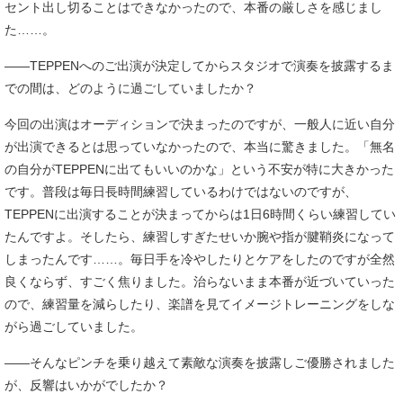
セント出し切ることはできなかったので、本番の厳しさを感じまし
た……。
――TEPPENへのご出演が決定してからスタジオで演奏を披露するま
での間は、どのように過ごしていましたか？
今回の出演はオーディションで決まったのですが、一般人に近い自分
が出演できるとは思っていなかったので、本当に驚きました。「無名
の自分がTEPPENに出てもいいのかな」という不安が特に大きかった
です。普段は毎日長時間練習しているわけではないのですが、
TEPPENに出演することが決まってからは1日6時間くらい練習してい
たんですよ。そしたら、練習しすぎたせいか腕や指が腱鞘炎になって
しまったんです……。毎日手を冷やしたりとケアをしたのですが全然
良くならず、すごく焦りました。治らないまま本番が近づいていった
ので、練習量を減らしたり、楽譜を見てイメージトレーニングをしな
がら過ごしていました。
――そんなピンチを乗り越えて素敵な演奏を披露しご優勝されました
が、反響はいかがでしたか？