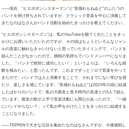
――現在、“ヒエポポンシスターズン”と“音感れもねゐど”のふたつの
バンドを掛け持ちされていますが、クラシック音楽を中心に演奏して
きたなのはなさんがバンド活動を始めたきっかけを教えてください。
“ヒエポポンシスターズン”は、私のYouTubeを観てくれたことをきっ
かけにお誘いいただいたのですが、その頃はちょうどいろんなジャン
ルの音楽に触れなきゃいけないと思っていたタイミングで、バンドを
組んだことがなかったので、挑戦の気持ちでバンドメンバーになりま
した。「バンドで絶対に成功したい！」というよりは、「いろんな経
験を積みたい」と思ったんです。これまでずっとソロで音楽をやって
きたので、バンドでは人と演奏することで、それまでにない学びを得
たり、楽しさを感じています。“音感れもねゐど”は2023年の頭に結成
したばかりのバンドで、私の大親友と音大時代の友達との3人で組ん
でいます。親友の歌が上手で音楽活動にも関心があったので、「一緒
にバンドやらない？」って私が声をかけたことをきっかけに結成する
ことになりました。
――TEPPENで大きな注目を集めたなのはなさんですが、今後挑戦し