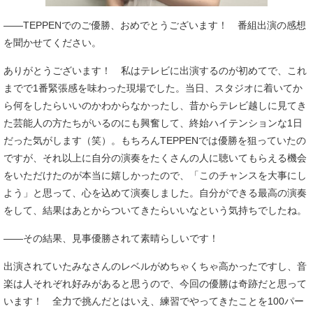
――TEPPENでのご優勝、おめでとうございます！ 番組出演の感想
を聞かせてください。
ありがとうございます！ 私はテレビに出演するのが初めてで、これ
までで1番緊張感を味わった現場でした。当日、スタジオに着いてか
ら何をしたらいいのかわからなかったし、昔からテレビ越しに見てき
た芸能人の方たちがいるのにも興奮して、終始ハイテンションな1日
だった気がします（笑）。もちろんTEPPENでは優勝を狙っていたの
ですが、それ以上に自分の演奏をたくさんの人に聴いてもらえる機会
をいただけたのが本当に嬉しかったので、「このチャンスを大事にし
よう」と思って、心を込めて演奏しました。自分ができる最高の演奏
をして、結果はあとからついてきたらいいなという気持ちでしたね。
――その結果、見事優勝されて素晴らしいです！
出演されていたみなさんのレベルがめちゃくちゃ高かったですし、音
楽は人それぞれ好みがあると思うので、今回の優勝は奇跡だと思って
います！ 全力で挑んだとはいえ、練習でやってきたことを100パー