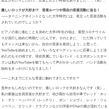
禁止されたりしたので、正直しんどい時期もありました……（笑）。
激しいロックが大好き!? 音楽ルーツや現在の音楽活動に迫る！
――ターニングポイントとなった大学時代には、表立った音楽活動を
されていたのでしょうか？
ピアノの道に進むことを決めた大学3年生の頃は、新型コロナウイル
スが流行し始めた時期だったんです。そのときに、「ただ待っていて
もチャンスは来ないから、自分の音楽を発信しよう」と思って、
YouTubeを始めました。いろいろなオーディションに応募しようと決
めたのもその頃です。現在所属しているバンド・ヒエポポンシスター
ズンは私のYouTubeを観てもらって声がかかったので、バンド活動を
始めるきっかけにもなりました！
――これまでにどんな音楽に触れてきたんですか？
意外かもしれないのですが、激しいロックが大好きなんです（笑）。
私の家族は全員音楽が大好きで、幼少期から自宅や車でレッド・ホッ
ト・チリ・ペッパーズ（レッチリ）、ボン・ジョヴィ、レッド・ツェ
ッペリン、エリック・クラプトンなどの洋楽やCharの曲が流れていま