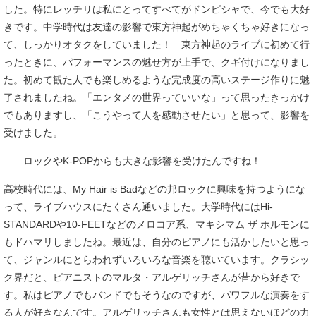
した。特にレッチリは私にとってすべてがドンピシャで、今でも大好
きです。中学時代は友達の影響で東方神起がめちゃくちゃ好きになっ
て、しっかりオタクをしていました！ 東方神起のライブに初めて行
ったときに、パフォーマンスの魅せ方が上手で、クギ付けになりまし
た。初めて観た人でも楽しめるような完成度の高いステージ作りに魅
了されましたね。「エンタメの世界っていいな」って思ったきっかけ
でもありますし、「こうやって人を感動させたい」と思って、影響を
受けました。
――ロックやK-POPからも大きな影響を受けたんですね！
高校時代には、My Hair is Badなどの邦ロックに興味を持つようにな
って、ライブハウスにたくさん通いました。大学時代にはHi-
STANDARDや10-FEETなどのメロコア系、マキシマム ザ ホルモンに
もドハマリしましたね。最近は、自分のピアノにも活かしたいと思っ
て、ジャンルにとらわれずいろいろな音楽を聴いています。クラシッ
ク界だと、ピアニストのマルタ・アルゲリッチさんが昔から好きで
す。私はピアノでもバンドでもそうなのですが、パワフルな演奏をす
る人が好きなんです。アルゲリッチさんも女性とは思えないほどの力