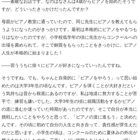
――素敵なお話です。なのはなさんは4歳からピアノを始めたそうで
すが、どういったきっかけだったんですか？
母親がピアノ教室に通っていたので、同じ先生にピアノを教えてもら
うようになったのがきっかけです。最初は本格的にピアノをやるつも
りはなかったのですが、小学校低学年の頃に先生からコンクールへの
出場を薦められて、そこで銅賞をもらったことをきっかけに、ピアノ
人生が本格的に始まりました！
――習ううちに徐々にピアノが好きになっていったんですね。
そうですね。でも、ちゃんと自発的に「ピアノをやろう」って思い始
めたのは大学3年生の頃なんです。ピアノを弾くことが大好きだとい
う気持ちは昔から根底にあるのですが、私は地道に努力することが苦
手で、練習も嫌いでした。大学3年生の頃に就職活動をするかピアノ
の道に進むか迷っていた時期があったのですが、そこで自分が本当に
挑戦したいことをやろうと思って、「ピアノの道に進もう」と決めた
んです。その頃に初めて自分の人生と向き合って、責任感が芽生えた
のだと思います。小学生の頃は、コンクールのために夏休みの外出が