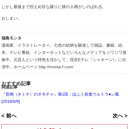
しかし最後まで控えめ目な蹴りに彼の人柄がしのばれる。
おしまい。
福島モンタ
漫画家、イラストレーター。七色の絵柄を駆使して雑誌、書籍、絵
本、テレビ番組、インターネットなどいろんなメディアをジワジワ侵
食中。元芸人という特色を活かして、現在Eテレ『シャキーン!』に出
演中。ホームページ http://monta-f.com/
おすすめ記事
関連記事
『音鳴（オトナ）のオモチャ』第1回：ほふく前進ウルトラ●ン風
[2018/5/9]
< 前へ
次へ >