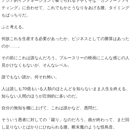
アジア的イントネーションで奏でられる下手くそな『カンフーファイ
ティング』に合わせて、これでもかとうなりをあげる腰。タイミング
もばっちりだ。
ふと考える。
何故これを生産する必要があったか、ビジネスとしての勝算はあった
のか……。
その前にこれは誰なんだろう。ブルースリーの映画にこんな感じの人
見かけなくもないが、そんなレベル。
誰でもない誰か。何それ怖い。
人は誰しも70億もいる人類のほとんどを知らないまま人生を終える。
知らない人間のほうが圧倒的に多いのだ。
自分の無知を棚に上げて、これは誰かなど、愚問だ。
そういう愚者に対しての「蹴り」なのだろう。曲が終わって、まだ回
し足りないとばかりにひねられる腰。断末魔のような怪鳥音。