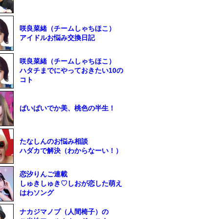
咲良菜緒（チームしゃちほこ）
アイドルお悩み交換日記
咲良菜緒（チームしゃちほこ）
ハタチまでにやっておきたい10の
コト
ぱいぱいでか美、桃色の半生！
たなしんのお悩み相談
ハダカで解決（わからなーい！）
恋汐りんご連載
しゅきしゅき♡しおが恋した萌え
はわソング
ナカジマノブ（人間椅子）の