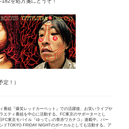
-182を処方箋にどうぞ！
予定！）
ィ番組『爆笑レッドカーペット』での活躍後、お笑いライブや
ラエティ番組を中心に活動する。FC東京のサポーターとし
5日FC東京モバイル『ゆってぃの青赤ワカチコ』連載中。パー
ドTOKYO FRIDAY NIGHTのボーカルとしても活動する。ア