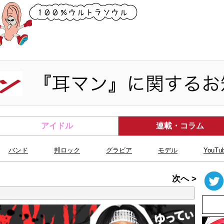
アイドル
連載・コラム
バンド
邦ロック
グラビア
モデル
YouTu
次へ >