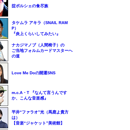
掟ポルシェの食尽族
タケムラ アキラ（SNAIL RAM
P）
『炎上くらいしてみたい』
ナカジマノブ（人間椅子）の
ご当地フォルムカードマスターへ
の道
Love Me Doの開運SNS
m.c.A・T 『なんて言うんです
か、こんな音楽感』
平井“ファラオ”光（馬鹿よ貴方
は）
【音楽“ジャケット”美術館】