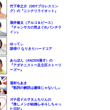
竹下幸之介（DDTプロレスリン
グ）の『ニシナリライオット』
酒井健太（アルコ＆ピース）
『チャンサカの気まぐれパンチラ
イン』
ゆってぃ
誰得!? なりきりハードコア
あらぽん（ANZEN漫才）の
『アダチニスト〜足立区ストーリ
ーズ〜』
眉村ちあき
『歌詞の解読は趣味じゃないし』
ガチ恋ドルヲタふちりんの
『推しメンが結婚
しそう
しちゃっ
た日記』