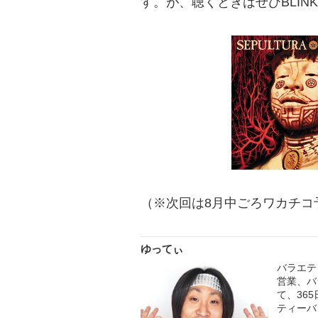
す。が、聴くときはぜひBLINK
（※次回は8月中ごろワカチコ
ゆってぃ
バラエテ
営業、バ
て、36
ティーバン