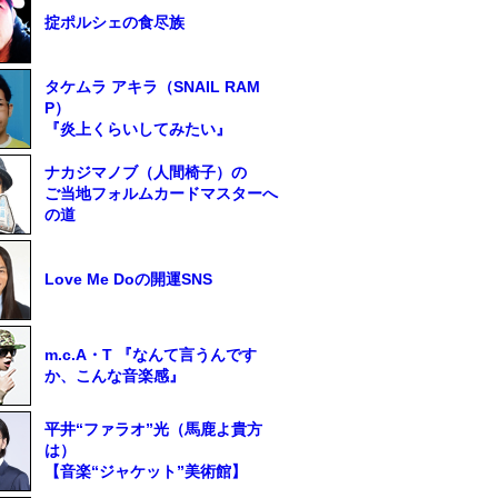
掟ポルシェの食尽族
タケムラ アキラ（SNAIL RAM
P）
『炎上くらいしてみたい』
ナカジマノブ（人間椅子）の
ご当地フォルムカードマスターへ
の道
Love Me Doの開運SNS
m.c.A・T 『なんて言うんです
か、こんな音楽感』
平井“ファラオ”光（馬鹿よ貴方
は）
【音楽“ジャケット”美術館】