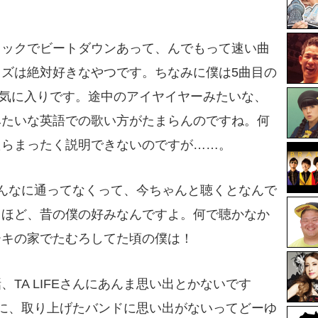
リックでビートダウンあって、んでもって速い曲
ズは絶対好きなやつです。ちなみに僕は5曲目の
, Go』がお気に入りです。途中のアイヤイヤーみたいな、
みたいな英語での歌い方がたまらんのですね。何
たらまったく説明できないのですが……。
んそんなに通ってなくって、今ちゃんと聴くとなんで
うほど、昔の僕の好みなんですよ。何で聴かなか
ーキの家でたむろしてた頃の僕は！
TA LIFEさんにあんま思い出とかないです
に、取り上げたバンドに思い出がないってどーゆ