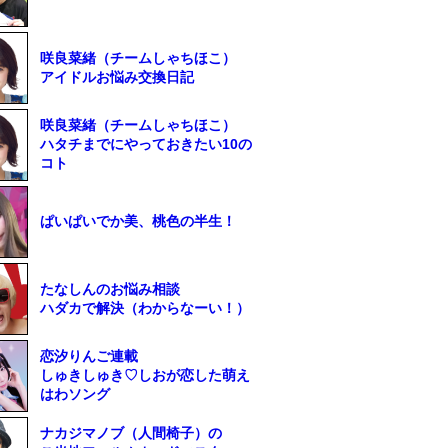
咲良菜緒（チームしゃちほこ）
アイドルお悩み交換日記
咲良菜緒（チームしゃちほこ）
ハタチまでにやっておきたい10の
コト
ぱいぱいでか美、桃色の半生！
たなしんのお悩み相談
ハダカで解決（わからなーい！）
恋汐りんご連載
しゅきしゅき♡しおが恋した萌え
はわソング
ナカジマノブ（人間椅子）の