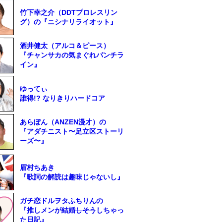
竹下幸之介（DDTプロレスリン
グ）の『ニシナリライオット』
酒井健太（アルコ＆ピース）
『チャンサカの気まぐれパンチラ
イン』
ゆってぃ
誰得!? なりきりハードコア
あらぽん（ANZEN漫才）の
『アダチニスト〜足立区ストーリ
ーズ〜』
眉村ちあき
『歌詞の解読は趣味じゃないし』
ガチ恋ドルヲタふちりんの
『推しメンが結婚
しそう
しちゃっ
た日記』