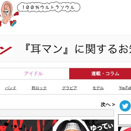
アイドル
連載・コラム
バンド
邦ロック
グラビア
モデル
YouTu
次へ >