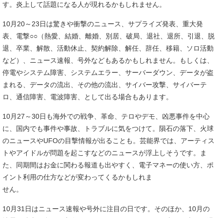
す。炎上して話題になる人が現れるかもしれません。
10月20～23日は驚きや衝撃のニュース、サプライズ発表、重大発
表、電撃○○（熱愛、結婚、離婚、別居、破局、退社、退所、引退、脱
退、卒業、解散、活動休止、契約解除、解任、辞任、移籍、ソロ活動
など）、ニュース速報、号外などもあるかもしれません。もしくは、
停電やシステム障害、システムエラー、サーバーダウン、データが盗
まれる、データの流出、その他の流出、サイバー攻撃、サイバーテ
ロ、通信障害、電波障害、として出る場合もあります。
10月27～30日も海外での戦争、革命、テロやデモ、凶悪事件を中心
に、国内でも事件や事故、トラブルに気をつけて。隕石の落下、火球
のニュースやUFOの目撃情報が出ることも。芸能界では、アーティス
トやアイドルが問題を起こすなどのニュースが浮上しそうです。ま
た、同期間はお金に関わる報道も出やすく、電子マネーの使い方、ポ
イント利用の仕方などが変わってくるかもしれま
せん。
10月31日はニュース速報や号外に注目の日です。そのほか、10月の