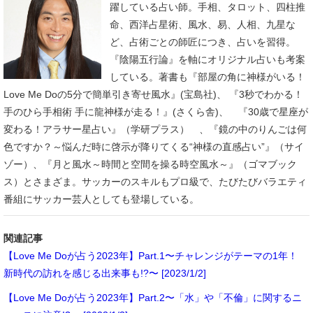
躍している占い師。手相、タロット、四柱推
命、西洋占星術、風水、易、人相、九星な
ど、占術ごとの師匠につき、占いを習得。
『陰陽五行論』を軸にオリジナル占いも考案
している。著書も『部屋の角に神様がいる！
Love Me Doの5分で簡単引き寄せ風水』(宝島社)、 『3秒でわかる！
手のひら手相術 手に龍神様が走る！』(さくら舎)、 『30歳で星座が
変わる！アラサー星占い』（学研プラス） 、『鏡の中のりんごは何
色ですか？～悩んだ時に啓示が降りてくる“神様の直感占い”』（サイ
ゾー）、『月と風水～時間と空間を操る時空風水～』（ゴマブック
ス）とさまざま。サッカーのスキルもプロ級で、たびたびバラエティ
番組にサッカー芸人としても登場している。
関連記事
【Love Me Doが占う2023年】Part.1〜チャレンジがテーマの1年！
新時代の訪れを感じる出来事も!?〜 [2023/1/2]
【Love Me Doが占う2023年】Part.2〜「水」や「不倫」に関するニ