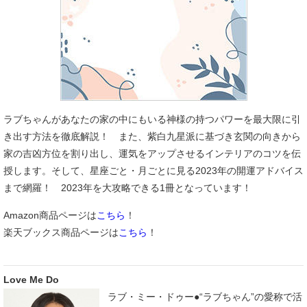
ラブちゃんがあなたの家の中にもいる神様の持つパワーを最大限に引
き出す方法を徹底解説！ また、紫白九星派に基づき玄関の向きから
家の吉凶方位を割り出し、運気をアップさせるインテリアのコツを伝
授します。そして、星座ごと・月ごとに見る2023年の開運アドバイス
まで網羅！ 2023年を大攻略できる1冊となっています！
Amazon商品ページは
こちら
！
楽天ブックス商品ページは
こちら
！
Love Me Do
ラブ・ミー・ドゥー●“ラブちゃん”の愛称で活