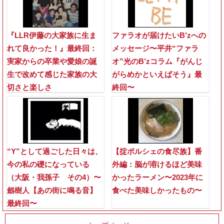
『LLR伊藤の大家族に生ま
ファラオが届けたいB’zへの
れて良かった！』最終回：
メッセージ〜平井“ファラ
実家からの卒業や愛娘の誕
オ”光のB’zコラム『がんじ
生で改めて感じた家族の大
がらめかといえばそう』最
切さと楽しさ
終回〜
“Y”として過ごした日々は、
【掟ポルシェの食尽族】番
今の私の礎になっている
外編：脳が溶けるほど美味
（大阪・我孫子 その4）〜
かったラーメン〜2023年に
劔樹人【あの街に鳴る音】
食べた美味しかったもの〜
最終回〜