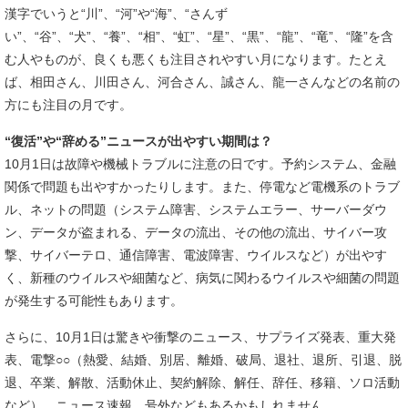
漢字でいうと“川”、“河”や“海”、“さんず
い”、“谷”、“犬”、“養”、“相”、“虹”、“星”、“黒”、“龍”、“竜”、“隆”を含
む人やものが、良くも悪くも注目されやすい月になります。たとえ
ば、相田さん、川田さん、河合さん、誠さん、龍一さんなどの名前の
方にも注目の月です。
“復活”や“辞める”ニュースが出やすい期間は？
10月1日は故障や機械トラブルに注意の日です。予約システム、金融
関係で問題も出やすかったりします。また、停電など電機系のトラブ
ル、ネットの問題（システム障害、システムエラー、サーバーダウ
ン、データが盗まれる、データの流出、その他の流出、サイバー攻
撃、サイバーテロ、通信障害、電波障害、ウイルスなど）が出やす
く、新種のウイルスや細菌など、病気に関わるウイルスや細菌の問題
が発生する可能性もあります。
さらに、10月1日は驚きや衝撃のニュース、サプライズ発表、重大発
表、電撃○○（熱愛、結婚、別居、離婚、破局、退社、退所、引退、脱
退、卒業、解散、活動休止、契約解除、解任、辞任、移籍、ソロ活動
など）、ニュース速報、号外などもあるかもしれません。