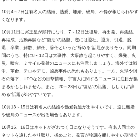
10月4～7日は有名人の結婚、熱愛、離婚、破局、不倫が報じられやす
くなります。
10月11日に冥王星が順行になり、7～12日は復帰、再出発、再集結、
再結成、活動再開など“復活”の話題、逆には退社、退所、引退、脱
退、卒業、解散、解任、辞任といった“辞める”話題がありそう。同期
間のうち、特に8～12日は大事件、大事故も起こりやすく、爆発、火
災、噴火、ミサイル発射のニュースにも注意しましょう。海外では戦
争、革命、テロやデモ、凶悪事件の恐れもあります。一方、火球や隕
石の落下、UFOなどの目撃情報、宇宙人に関するニュースに注目が集
まるかもしれません。また、20～23日も“復活”の話題、もしくは“辞
める”話題が出やすいです。
10月13～15日は有名人の結婚や熱愛報道が出やすいです。逆に離婚
や破局のニュースが出る場合もあります。
10月15、16日はネットがざわつく日になりそうです。有名人同士の
ネットを通したやり取り、揉めごと、発言が物議を醸しやすい期間で