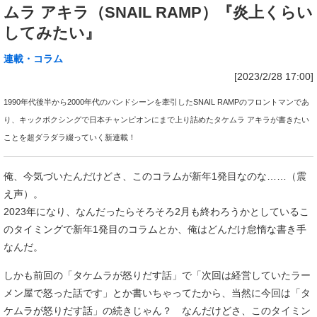
ムラ アキラ（SNAIL RAMP）『炎上くらい
してみたい』
連載・コラム
[2023/2/28 17:00]
1990年代後半から2000年代のバンドシーンを牽引したSNAIL RAMPのフロントマンであ
り、キックボクシングで日本チャンピオンにまで上り詰めたタケムラ アキラが書きたい
ことを超ダラダラ綴っていく新連載！
俺、今気づいたんだけどさ、このコラムが新年1発目なのな……（震
え声）。
2023年になり、なんだったらそろそろ2月も終わろうかとしているこ
のタイミングで新年1発目のコラムとか、俺はどんだけ怠惰な書き手
なんだ。
しかも前回の「タケムラが怒りだす話」で「次回は経営していたラー
メン屋で怒った話です」とか書いちゃってたから、当然に今回は「タ
ケムラが怒りだす話」の続きじゃん？ なんだけどさ、このタイミン