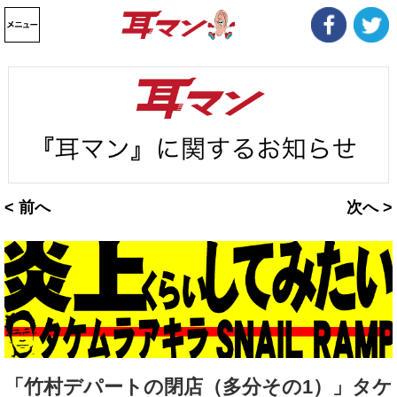
< 前へ
次へ >
「竹村デパートの閉店（多分その1）」タケ