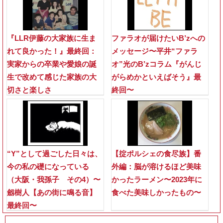
『LLR伊藤の大家族に生ま
ファラオが届けたいB’zへの
れて良かった！』最終回：
メッセージ〜平井“ファラ
実家からの卒業や愛娘の誕
オ”光のB’zコラム『がんじ
生で改めて感じた家族の大
がらめかといえばそう』最
切さと楽しさ
終回〜
“Y”として過ごした日々は、
【掟ポルシェの食尽族】番
今の私の礎になっている
外編：脳が溶けるほど美味
（大阪・我孫子 その4）〜
かったラーメン〜2023年に
劔樹人【あの街に鳴る音】
食べた美味しかったもの〜
最終回〜