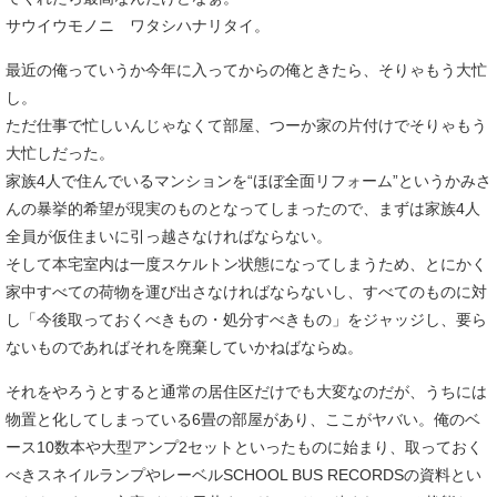
サウイウモノニ ワタシハナリタイ。
最近の俺っていうか今年に入ってからの俺ときたら、そりゃもう大忙
し。
ただ仕事で忙しいんじゃなくて部屋、つーか家の片付けでそりゃもう
大忙しだった。
家族4人で住んでいるマンションを“ほぼ全面リフォーム”というかみさ
んの暴挙的希望が現実のものとなってしまったので、まずは家族4人
全員が仮住まいに引っ越さなければならない。
そして本宅室内は一度スケルトン状態になってしまうため、とにかく
家中すべての荷物を運び出さなければならないし、すべてのものに対
し「今後取っておくべきもの・処分すべきもの」をジャッジし、要ら
ないものであればそれを廃棄していかねばならぬ。
それをやろうとすると通常の居住区だけでも大変なのだが、うちには
物置と化してしまっている6畳の部屋があり、ここがヤバい。俺のベ
ース10数本や大型アンプ2セットといったものに始まり、取っておく
べきスネイルランプやレーベルSCHOOL BUS RECORDSの資料とい