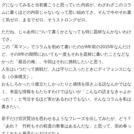
グになってみると当初書こうと思っていた内容が、わざわざこのコラ
ムに書くほどの内容じゃないなって思い始めてさ。そんで今やそれ書
く気ゼロ、まるでゼロ、そうストロングゼロ。
ただね、じゃあ何について書くかとなっても特に題材なんかないわけ
でさ。
この『耳マン』でコラムを初めて書いたのが8年前の2015年なんだけ
ど、その8年の期間においても一度もそれを題材に書いたことなどな
かった「最近の俺」、今回はそれに挑戦したいと思う。
人生はいつだって挑戦だ、人は守りに入ったときにディフェンスにな
る（小泉構文）。
おもしろかったり腹立たしかったりと感情を揺さぶる話なんかではな
く、有益な情報をもたらすわけではないが「こんなの読まなきゃよか
った！」と号泣するほど害があるわけでもない、そんなコラムを私は
書きたい。
若干だけ宮沢賢治を思わせるようなフレーズを出してみたが、どう？
「あれ？ 竹村もその程度の教養はあるんだな」と思って、崇め奉っ
てくれたら最高なんだけどなぁ。