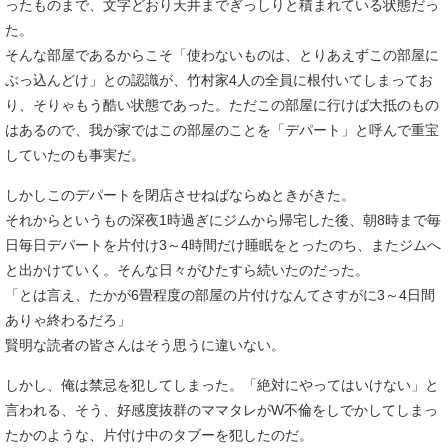
ったものまで、文字どおり天井までぎっしりと積まれている状態だっ
た。
そんな部屋であるからこそ「使わないものは、とりあえずこの部屋に
ぶっ込んどけ」との認識が、竹村家4人の全員に根付いてしまってお
り、そりゃもう酷い状態であった。ただこの部屋に行けば大抵のもの
はあるので、我が家ではこの部屋のことを「デパート」と呼んで重宝
していたのも事実だ。
しかしこのデパートを閉店させねばならぬときがきた。
それからというもの深夜1時過ぎにジムから帰宅した後、朝8時まで毎
日毎日デパートを片付け3～4時間だけ睡眠をとったのち、またジムへ
と出かけていく。そんな日々がひたすら続いたのだった。
「とは言え、たかが6畳程度の部屋の片付けなんてさすがに3～4日間
ありゃ終わるだろ」
賢明な読者の皆さんはそう思うに違いない。
しかし、俺は禁忌を犯してしまった。「絶対にやってはいけない」と
言われる、そう、好感度抜群のママタレがW不倫をしでかしてしまっ
たかのような、片付け中のタブーを犯したのだ。