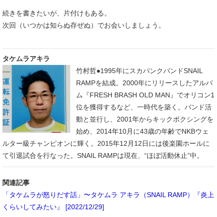
続きを書きたいが、片付けもある。
次回（いつかは知らぬ存ぜぬ）でお会いしましょう。
タケムラアキラ
竹村哲●1995年にスカパンクバンドSNAIL
RAMPを結成。2000年にリリースしたアルバ
ム『FRESH BRASH OLD MAN』でオリコン1
位を獲得するなど、一時代を築く。バンド活
動と並行し、2001年からキックボクシングを
始め、2014年10月に43歳の年齢でNKBウェ
ルター級チャンピオンに輝く。2015年12月12日には後楽園ホールに
て引退試合を行なった。SNAIL RAMPは現在、“ほぼ活動休止”中。
関連記事
「タケムラが怒りだす話」〜タケムラ アキラ（SNAIL RAMP）『炎上
くらいしてみたい』 [2022/12/29]