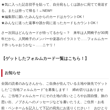
★気に入った記念切手を貼って、自分宛もしくは誰かに宛てて発送す
る。または持って帰る！←NEW!!
★編集部に届いたみんなからのカードはカウントOK！
★みんなに送った返事や誰か宛に送ったカードもカウントOK！
さー次回はどんなカードが待ってるかな～？ 来年は人間椅子が30周
年だから、人間椅子のメンバーや楽器のイラストで……フォルムカー
ド作っちゃおうかな～……ニヤリ！
【ゲットしたフォルムカード一覧はこちら！】
お知らせ
全国の読者のみなさんから、ご自身が住んでいる土地や旅先でゲット
した“ご当地フォルムカード”を募集します！ 締め切りはありませ
ん。ご当地フォルムカードにその土地の良いところやお国自慢、旅の
思い出、ノブさんへのメッセージなどを書いたうえ、ご住所・お名
前・ペンネームを記入して下記の宛先にお送りください！ おひとり