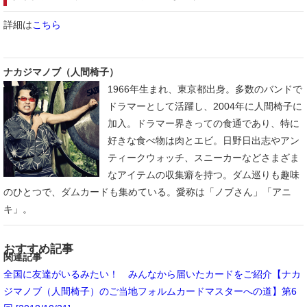
詳細は
こちら
ナカジマノブ（人間椅子）
1966年生まれ、東京都出身。多数のバンドで
ドラマーとして活躍し、2004年に人間椅子に
加入。ドラマー界きっての食通であり、特に
好きな食べ物は肉とエビ。日野日出志やアン
ティークウォッチ、スニーカーなどさまざま
なアイテムの収集癖を持つ。ダム巡りも趣味
のひとつで、ダムカードも集めている。愛称は「ノブさん」「アニ
キ」。
おすすめ記事
関連記事
全国に友達がいるみたい！ みんなから届いたカードをご紹介【ナカ
ジマノブ（人間椅子）のご当地フォルムカードマスターへの道】第6