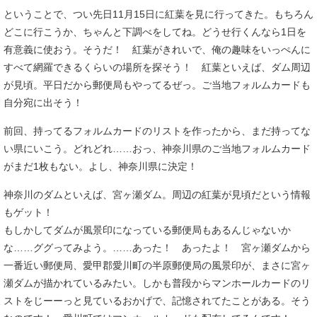
ということで、つい先日11月15日に紅葉を見に行ってきた。もちろん
どこに行こうか、ちゃんと下調べをしてね。どうせ行くんなら1日を
有意義に使おう。そうだ！ 紅葉がきれいで、俺の趣味をいっぺんに
すべて網羅できるくらいの場所を探そう！ 紅葉といえば、ダム周辺
が見頃。平日だから郵便局もやってるぜっ。ご当地フォルムカードも
自分宛に出そう！
前回、持ってるフォルムカードのリストを作ったから、まだ持ってな
い県にいこう。どれどれ……おっ、神奈川県のご当地フォルムカード
がまだ1枚もない。よし、神奈川県に決定！
神奈川のダムといえば、宮ヶ瀬ダム。周辺の紅葉が見頃だという情報
もゲット！
もしかしてダムが風景印になっている郵便局もあるんじゃないか
な……ググってみよう。……あった！ あったよ！ 宮ヶ瀬ダムから
一番近い郵便局、愛甲郡愛川町の半原郵便局の風景印が、まさに宮ヶ
瀬ダムが描かれているみたい。しかも普段からマンホールカードのリ
ストをじーーっと見ているおかげで、記憶されてたことがある。そう