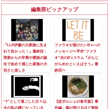
編集部ピックアップ
『LLR伊藤の大家族に生ま
ファラオが届けたいB’zへの
れて良かった！』最終回：
メッセージ〜平井“ファラ
実家からの卒業や愛娘の誕
オ”光のB’zコラム『がんじ
生で改めて感じた家族の大
がらめかといえばそう』最
切さと楽しさ
終回〜
“Y”として過ごした日々は、
【掟ポルシェの食尽族】番
今の私の礎になっている
外編：脳が溶けるほど美味