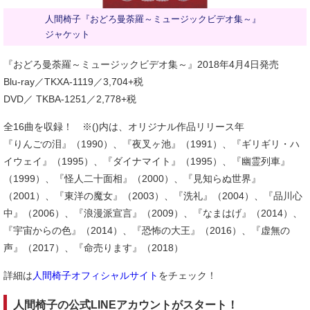
人間椅子『おどろ曼荼羅～ミュージックビデオ集～』
ジャケット
『おどろ曼荼羅～ミュージックビデオ集～』2018年4月4日発売
Blu-ray／TKXA-1119／3,704+税
DVD／ TKBA-1251／2,778+税
全16曲を収録！ ※()内は、オリジナル作品リリース年
『りんごの泪』（1990）、『夜叉ヶ池』（1991）、『ギリギリ・ハ
イウェイ』（1995）、『ダイナマイト』（1995）、『幽霊列車』
（1999）、『怪人二十面相』（2000）、『見知らぬ世界』
（2001）、『東洋の魔女』（2003）、『洗礼』（2004）、『品川心
中』（2006）、『浪漫派宣言』（2009）、『なまはげ』（2014）、
『宇宙からの色』（2014）、『恐怖の大王』（2016）、『虚無の
声』（2017）、『命売ります』（2018）
詳細は
人間椅子オフィシャルサイト
をチェック！
人間椅子の公式LINEアカウントがスタート！