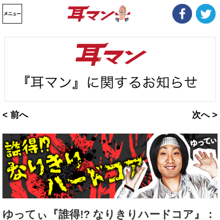
< 前へ
次へ >
ゆってぃ『誰得!? なりきりハードコア』：