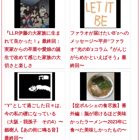
『LLR伊藤の大家族に生ま
ファラオが届けたいB’zへの
れて良かった！』最終回：
メッセージ〜平井“ファラ
実家からの卒業や愛娘の誕
オ”光のB’zコラム『がんじ
生で改めて感じた家族の大
がらめかといえばそう』最
切さと楽しさ
終回〜
“Y”として過ごした日々は、
【掟ポルシェの食尽族】番
今の私の礎になっている
外編：脳が溶けるほど美味
（大阪・我孫子 その4）〜
かったラーメン〜2023年に
劔樹人【あの街に鳴る音】
食べた美味しかったもの〜
最終回〜