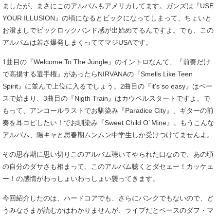
ましたが、まさにこのアルバムもアメリカしてます。ガンズは『USE
YOUR ILLUSION』の頃になるとビックになってしまって、ちょいと
お澄ましでビックロックバンド感が出始めてるんですよ。でも、この
アルバムは若さ爆発しまくっててマジUSAです。
1曲目の『Welcome To The Jungle』のイントロなんて、『前奏だけ
で高揚する選手権』があったらNIRVANAの『Smells Like Teen
Spirit』に並んで上位に入るでしょう。2曲目の『it's so easy』はベー
スで始まり、3曲目の『Nigth Train』はカウベルスタートですよ。で
もって、アンコールラストでお馴染み『Paradice City』、ギターの前
奏を耳コピしたい！でお馴染み『Sweet Child O’ Mine』。もうこんな
アルバム、陽キャと思春期ムンムン中学生しか受けつけてませんよ。
その思春期に思い切りこのアルバム聴いてやられた口なので、あの頃
の自分のダサさも相まって、このアルバム聴くとダセェー！カッケェ
ー！の感情がわっしょいわっしょい襲ってきます。
今回紹介したのは、ハードコアでも、さらにパンクでもないので、ど
うみなさまが読むかはわかりませんが、ライブだとベースのダフ・マ