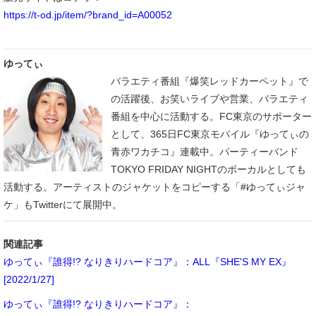
https://t-od.jp/item/?brand_id=A00052
ゆってぃ
バラエティ番組『爆笑レッドカーペット』で
の活躍後、お笑いライブや営業、バラエティ
番組を中心に活動する。FC東京のサポーター
として、365日FC東京モバイル『ゆってぃの
青赤ワカチコ』連載中。パーティーバンド
TOKYO FRIDAY NIGHTのボーカルとしても
活動する。アーティストのジャケットをコピーする「#ゆってぃジャ
ケ」もTwitterにて展開中。
関連記事
ゆってぃ『誰得!? なりきりハードコア』：ALL『SHE'S MY EX』
[2022/1/27]
ゆってぃ『誰得!? なりきりハードコア』：