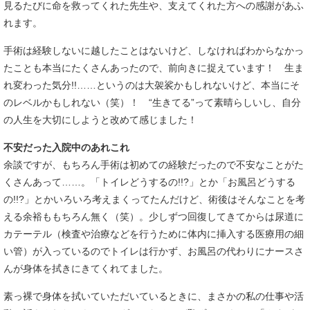
見るたびに命を救ってくれた先生や、支えてくれた方への感謝があふ
れます。
手術は経験しないに越したことはないけど、しなければわからなかっ
たことも本当にたくさんあったので、前向きに捉えています！ 生ま
れ変わった気分!!……というのは大袈裟かもしれないけど、本当にそ
のレベルかもしれない（笑）！ “生きてる”って素晴らしいし、自分
の人生を大切にしようと改めて感じました！
不安だった入院中のあれこれ
余談ですが、もちろん手術は初めての経験だったので不安なことがた
くさんあって……。「トイレどうするの!!?」とか「お風呂どうする
の!!?」とかいろいろ考えまくってたんだけど、術後はそんなことを考
える余裕ももちろん無く（笑）。少しずつ回復してきてからは尿道に
カテーテル（検査や治療などを行うために体内に挿入する医療用の細
い管）が入っているのでトイレは行かず、お風呂の代わりにナースさ
んが身体を拭きにきてくれてました。
素っ裸で身体を拭いていただいているときに、まさかの私の仕事や活