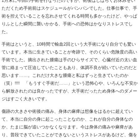
1月末に今回の手術を行なったのですが、術後はしばらくお休みをい
ただくため手術前はスケジュールがパンパンでした。仕事仕事で、手
術を控えていることを忘れさせてくれる時間も多かったけど、やっぱ
りふとした瞬間に襲いかかる、手術への恐怖はかなりストレスでし
た。
手術はというと、10時間で輸血2回という大手術になり自分でも驚い
ています。本当に生きていることが奇跡で、そのくらい危険度の高い
手術でした。摘出された腫瘍は手のひらサイズで、心臓付近の太い血
管に絡まって圧迫していたこともあり、体調不良が続いていたのだと
思います……。これだけ大きな腫瘍と私はずっと生きていたのか
（笑）!!!! 「もうすぐ手術だ……」という恐怖心や、いろんな不安か
ら解放されたのは良かったですが、大手術だったため身体へのダメー
ジはすごく大きいです。
傷跡の大きさや術後の痛み、身体の麻痺は想像をはるかに超えてい
て、本当に自分の身に起こったことなのか、これが自分の身体なの
か、たまに脳が追いつかなくなります。今は身体の痛みや麻痺があ
り、普段できていたことができないというストレスがあるけど、傷を