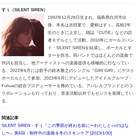
すぅ（SILENT SIREN）
1992年12月28日生まれ。福島県白河市出
身。本名は吉田菫で、愛称はすぅ。高校2年
生のときに上京し、雑誌『CUTiE』などの読
者モデルとして活動。2010年にガールズバン
ド・SILENT SIRENを結成し、ボーカルとギ
ターを担当。同バンドではほとんどの楽曲で
作詞も担当し、他アーティストへの楽曲提供も積極的に行なってい
る。2022年6月には歌手の鈴木雅之のシングル『GIRI GIRI』にゲスト
ボーカルとして参加。2023年6月にデビューしたアイドルグループ・
Fuhuaの総合プロデューサーを務めている。アパレルブランドとのコ
ラボレーションも行っており、音楽活動以外でもセンスを発揮してい
る。
関連記事
SILENT SIREN・すぅ『この季節が終わる前に〜わたしと○○のはな
し〜』第6回：制作中の楽曲＆冬のスキンケア [2023/1/30]