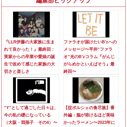
編集部ピックアップ
『LLR伊藤の大家族に生ま
ファラオが届けたいB’zへの
れて良かった！』最終回：
メッセージ〜平井“ファラ
実家からの卒業や愛娘の誕
オ”光のB’zコラム『がんじ
生で改めて感じた家族の大
がらめかといえばそう』最
切さと楽しさ
終回〜
“Y”として過ごした日々は、
【掟ポルシェの食尽族】番
今の私の礎になっている
外編：脳が溶けるほど美味
（大阪・我孫子 その4）〜
かったラーメン〜2023年に