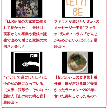
『LLR伊藤の大家族に生ま
ファラオが届けたいB’zへの
れて良かった！』最終回：
メッセージ〜平井“ファラ
実家からの卒業や愛娘の誕
オ”光のB’zコラム『がんじ
生で改めて感じた家族の大
がらめかといえばそう』最
切さと楽しさ
終回〜
“Y”として過ごした日々は、
【掟ポルシェの食尽族】番
今の私の礎になっている
外編：脳が溶けるほど美味
（大阪・我孫子 その4）〜
かったラーメン〜2023年に
劔樹人【あの街に鳴る音】
食べた美味しかったもの〜
最終回〜