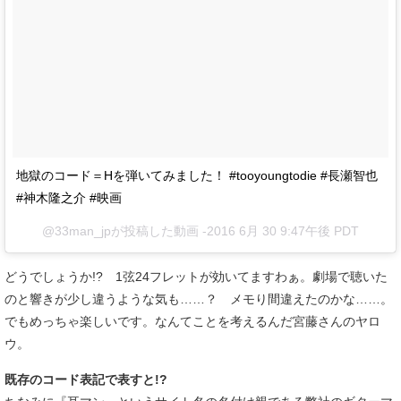
地獄のコード＝Hを弾いてみました！ #tooyoungtodie #長瀬智也
#神木隆之介 #映画
@33man_jpが投稿した動画 -
2016 6月 30 9:47午後 PDT
どうでしょうか!? 1弦24フレットが効いてますわぁ。劇場で聴いた
のと響きが少し違うような気も……？ メモり間違えたのかな……。
でもめっちゃ楽しいです。なんてことを考えるんだ宮藤さんのヤロ
ウ。
既存のコード表記で表すと!?