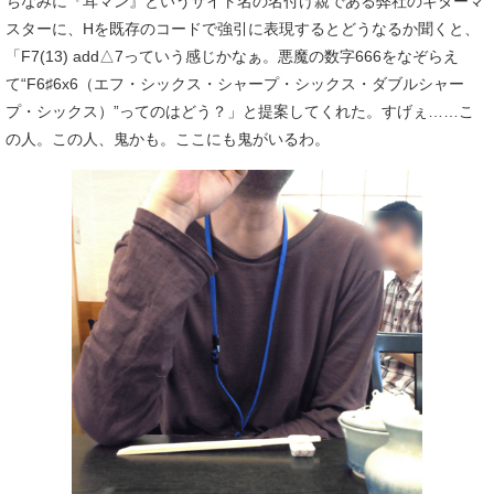
ちなみに『耳マン』というサイト名の名付け親である弊社のギターマ
スターに、Hを既存のコードで強引に表現するとどうなるか聞くと、
「F7(13) add△7っていう感じかなぁ。悪魔の数字666をなぞらえ
て“F6♯6x6（エフ・シックス・シャープ・シックス・ダブルシャー
プ・シックス）”ってのはどう？」と提案してくれた。すげぇ……こ
の人。この人、鬼かも。ここにも鬼がいるわ。