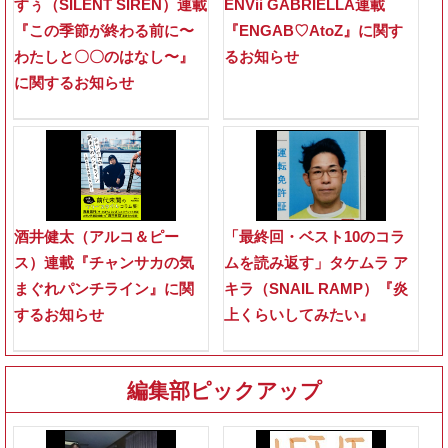
すぅ（SILENT SIREN）連載
ENVii GABRIELLA連載
『この季節が終わる前に〜
『ENGAB♡AtoZ』に関す
わたしと〇〇のはなし〜』
るお知らせ
に関するお知らせ
酒井健太（アルコ＆ピー
「最終回・ベスト10のコラ
ス）連載『チャンサカの気
ムを読み返す」タケムラ ア
まぐれパンチライン』に関
キラ（SNAIL RAMP）『炎
するお知らせ
上くらいしてみたい』
編集部ピックアップ