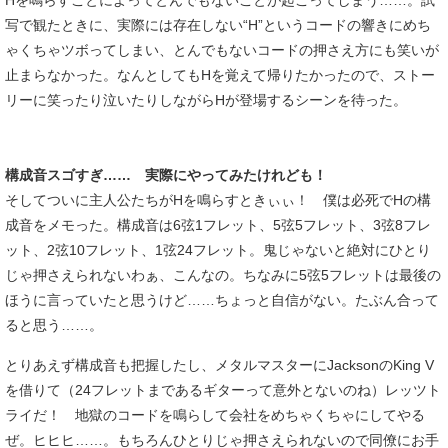
Hを鳴らすことによってとんでもないことが起こってしまう……。試
写で観たときに、実際には存在しない“H”というコードの響きにめち
ゃくちゃツボってしまい、とんでもないコードの押さえ方にも笑いが
止まらなかった。なんとしてもHを覚えて帰りたかったので、ストー
リーに笑ったり泣いたりしながらHが登場するシーンを待った。
構成音スゴすぎ…… 実際にやってみたけれども！
そしてついに主人公たちがHを鳴らすときぃぃ！ 僕は必死でHの構
成音をメモった。構成音は6弦1フレット、5弦5フレット、3弦8フレ
ット、2弦10フレット、1弦24フレット。鬼じゃないと絶対にひとり
じゃ押さえられないわぁ、こんなの。ちなみに5弦5フレットは最後の
ほうに言っていたと思うけど……ちょっと自信がない。たぶん合って
ると思う……。
とりあえず構成音も把握したし、メタルマスターにJacksonのKing V
を借りて（24フレットまであるギターって意外とないのね）レッツト
ライだ！ 地獄のコードを鳴らして会社をめちゃくちゃにしてやる
ぜ。ヒヒヒ……。もちろんひとりじゃ押さえられないので同僚にお手