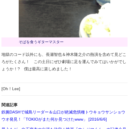
そばを食うギターマスター
地獄のコード以外にも、長瀬智也＆神木隆之介の熱演を含めて見どこ
ろがたくさん！ この土日にぜひ劇場に足を運んでみてはいかがでし
ょうか！? 僕は最高に楽しめました！
[Oh！Lee]
関連記事
鉄腕DASHで城島リーダー＆山口が絶滅危惧種トウキョウサンショウ
ウオ発見！「TOKIOがまた何か見つけたwww」 [2016/6/6]