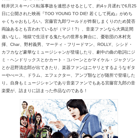
軽井沢スキーバス転落事故を連想させるとして、約4ヶ月遅れで6月25
日に公開された映画『TOO YOUNG TO DIE! 若くして死ぬ』がめち
ゃくちゃおもしろい。宮藤官九郎ワールドが炸裂しまくりのため賛否
両論あるとも言われているが（マジ！?）、音楽ファンなら大満足間
違いなし。地獄で生活する鬼たちの世界を舞台に、憂歌団の木村充
揮、Char、野村義男、マーティ・フリードマン、ROLLY、シシド・
カフカなど豪華なミュージシャンが登場したり、劇中の曲の歌詞にジ
ミ・ヘンドリックスとかカート・コバーンとかマイケル・ジャクソン
とか忌野清志郎が出てきたり、楽器ファンはニヤリとするようなギタ
ーやべース、ドラム、エフェクター、アンプ類などが随所で登場した
り。自身もミュージシャンであり音楽ファンでもある宮藤官九郎の音
楽愛が、詰まりに詰まった作品なのである！