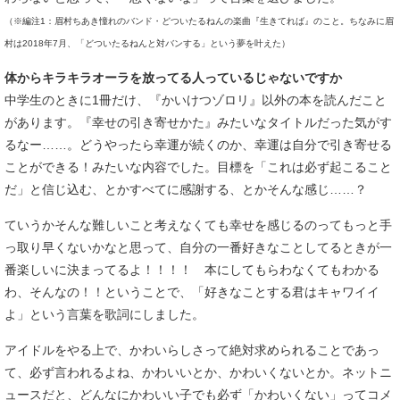
（※編注1：眉村ちあき憧れのバンド・どついたるねんの楽曲『生きてれば』のこと。ちなみに眉
村は2018年7月、「どついたるねんと対バンする」という夢を叶えた）
体からキラキラオーラを放ってる人っているじゃないですか
中学生のときに1冊だけ、『かいけつゾロリ』以外の本を読んだこと
があります。『幸せの引き寄せかた』みたいなタイトルだった気がす
るなー……。どうやったら幸運が続くのか、幸運は自分で引き寄せる
ことができる！みたいな内容でした。目標を「これは必ず起こること
だ」と信じ込む、とかすべてに感謝する、とかそんな感じ……？
ていうかそんな難しいこと考えなくても幸せを感じるのってもっと手
っ取り早くないかなと思って、自分の一番好きなことしてるときが一
番楽しいに決まってるよ！！！！ 本にしてもらわなくてもわかる
わ、そんなの！！ということで、「好きなことする君はキャワイイ
よ」という言葉を歌詞にしました。
アイドルをやる上で、かわいらしさって絶対求められることであっ
て、必ず言われるよね、かわいいとか、かわいくないとか。ネットニ
ュースだと、どんなにかわいい子でも必ず「かわいくない」ってコメ