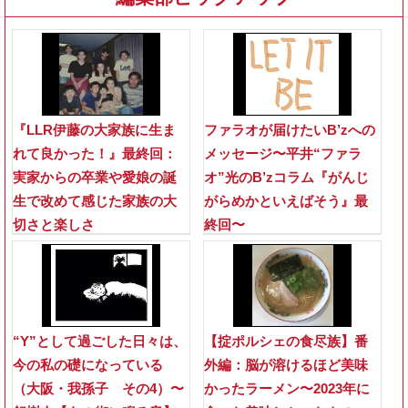
『LLR伊藤の大家族に生ま
ファラオが届けたいB’zへの
れて良かった！』最終回：
メッセージ〜平井“ファラ
実家からの卒業や愛娘の誕
オ”光のB’zコラム『がんじ
生で改めて感じた家族の大
がらめかといえばそう』最
切さと楽しさ
終回〜
“Y”として過ごした日々は、
【掟ポルシェの食尽族】番
今の私の礎になっている
外編：脳が溶けるほど美味
（大阪・我孫子 その4）〜
かったラーメン〜2023年に