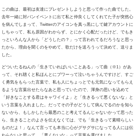
この曲は、最初は友達にプレゼントしようと思って作った曲でした。
去年一緒に対バンイベントに出て私と仲良くしてくれてた子が突然心
を病んでしまって、Twitterのアイコンを真っ黒にして鍵アカウントに
しちゃって、私も原因がわからず、とにかく心配だったけど、でもき
っといろんな人から「どうしたの？」って言われてるだろうなと思っ
たから、理由を聞くのをやめて、歌だけを送ろうって決めて、送りま
した。
どついたるねんの「生きていればいいことある」って曲（※1）があ
って、それ聴くと私ほんとにブワーって泣いちゃうんですけど、すご
く勇気をもらった言葉で、私も人にちょっとでも元気になってもらえ
るような言葉出せたらなあと思っていたので、渾身の思いを込めて
「好きなことする君はキャワイイよ」と「生きるって悪くないな」と
いう言葉を入れました。だってその子がどうして病んでるのかを知ら
ないから、もしかしたら最悪のこと考えてるんじゃないかって思った
ら、生きることのよさを伝えなくては、でも「生きるって素晴らしい
ものだよ！」なんて言っても本当に心がグサグサになってる人には伝
わらないと思って、「悪くないな」って言葉を選びました。