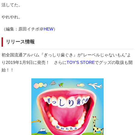
活してた。
やれやれ。
（編集：原田イチボ＠
HEW
）
リリース情報
初全国流通アルバム『ぎっしり歯ぐき』が“レーベルじゃないもん”よ
り2019年1月9日に発売！ さらに
TOY’S STORE
でグッズの取扱も開
始！！