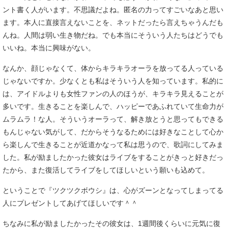
ント書く人がいます。不思議だよね。匿名の力ってすごいなあと思い
ます。本人に直接言えないことを、ネットだったら言えちゃうんだも
んね。人間は弱い生き物だね。でも本当にそういう人たちはどうでも
いいね。本当に興味がない。
なんか、顔じゃなくて、体からキラキラオーラを放ってる人っている
じゃないですか。少なくとも私はそういう人を知っています。私的に
は、アイドルよりも女性ファンの人のほうが、キラキラ見えることが
多いです。生きることを楽しんで、ハッピーであふれていて生命力が
ムラムラ！な人。そういうオーラって、解き放とうと思ってもできる
もんじゃない気がして、だからそうなるためには好きなことして心か
ら楽しんで生きることが近道かなって私は思うので、歌詞にしてみま
した。私が励ましたかった彼女はライブをすることがきっと好きだっ
たから、また復活してライブをしてほしいという願いも込めて。
ということで『ツクツクボウシ』は、心がズーンとなってしまってる
人にプレゼントしてあげてほしいです＾＾
ちなみに私が励ましたかったその彼女は、1週間後くらいに元気に復