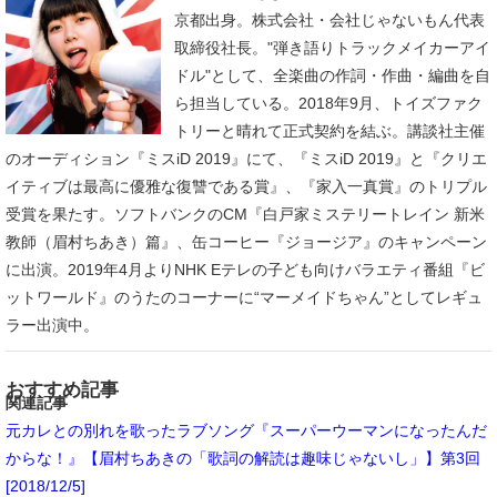
京都出身。株式会社・会社じゃないもん代表
取締役社長。"弾き語りトラックメイカーアイ
ドル"として、全楽曲の作詞・作曲・編曲を自
ら担当している。2018年9月、トイズファク
トリーと晴れて正式契約を結ぶ。講談社主催
のオーディション『ミスiD 2019』にて、『ミスiD 2019』と『クリエ
イティブは最高に優雅な復讐である賞』、『家入一真賞』のトリプル
受賞を果たす。ソフトバンクのCM『白戸家ミステリートレイン 新米
教師（眉村ちあき）篇』、缶コーヒー『ジョージア』のキャンペーン
に出演。2019年4月よりNHK Eテレの子ども向けバラエティ番組『ビ
ットワールド』のうたのコーナーに“マーメイドちゃん”としてレギュ
ラー出演中。
おすすめ記事
関連記事
元カレとの別れを歌ったラブソング『スーパーウーマンになったんだ
からな！』【眉村ちあきの「歌詞の解読は趣味じゃないし」】第3回
[2018/12/5]