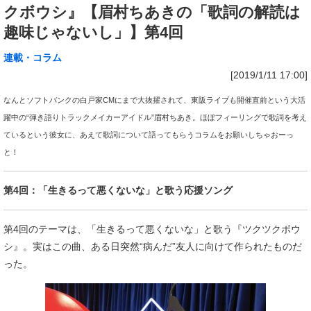
クボウシ』【眉村ちあきの「歌詞の解読は
趣味じゃないし」】第4回
連載・コラム
[2019/1/11 17:00]
なんとソフトバンクの白戸家CMにまで大抜擢されて、東阪ライブも開催直前という大活
躍中の“弾き語りトラックメイカーアイドル”眉村ちあき。ほぼフィーリングで歌詞を考え
ているという彼女に、あえて歌詞について語ってもらうコラムをお願いしちゃおーっ
と！
第4回：「生きるって悪くないな」と歌う応援ソング
第4回のテーマは、「生きるって悪くないな」と歌う『ツクツクボウ
シ』。実はこの曲、ある日突然“病んだ”友人に向けて作られたものだ
った。