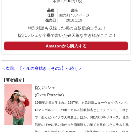
本体1,500円+税
品種
書籍
仕様
四六判 / 304ページ
発売日
2018.1.19
特別対談も収録した初の自叙伝的コラム！
掟ポルシェが全裸で書いた破天荒な生き様がここに！
Amazonから購入する
＜次回、【ビルの窓拭き・その3】へ続く＞
【著者紹介】
掟ポルシェ
(Okite Porsche)
1968年北海道生まれ。1997年、男気啓蒙ニューウェイヴバンド、
ロマンポルシェ。のボーカル＆説教担当としてデビュー、これま
で『盗んだバイクで天城越え』ほか、8枚のCDをリリース。音楽
活動のほかに男の曲がった価値観を力業で文章化したコラムも執
筆し、雑誌連載も『TV Bros.』、『別冊少年チャンピオン』など