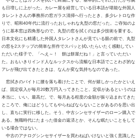
やることはガラスを拭いて綺麗にする、基本的にそれだけだから腕
も日増しに上がった。カレー屋を経営している日本語が堪能な外国人
タレントさんの事務所の窓ガラス清掃へ行ったとき、多少レトロな作
りで、昭和40年代に流行ったおしゃれな丸型の窓だった。ご存知のよ
うに基本窓は四角形なので、丸型の窓を拭くのは多少技術を要する。
日本文化にも精通した外国人タレントさんが見ている眼の前で、丸型
の窓を2ステップの簡単な所作でスパッと拭いたらいたく感動してい
ただいた様子で、「へえ～！ 餅は餅屋だね！」と言っていただい
た。おもいきりインド人なルックスから流暢な日本語でことわざ的な
アレが飛び出てきたときは、なんか変な気持ちなのであった。
窓拭きのバイトに腰を落ち着けたことで、何が嬉しかったかといえ
ば、固定収入が毎月20数万円入ってきたこと。定収があるというのは
本当に、いい。最高だ。で、毎月ある程度の金額が振り込まれてきた
ところで、俺にはどうしてもやらねばならないことがあるのを思い出
し、直ちに実行に移した。そう、中古シンセサイザーのローン購入で
ある。無職時代にたまった借金の返済とか、そんな眠たいことをして
いる場合ではない。
中古のアナログシンセサイザーを買わねばいけないと強く意識した