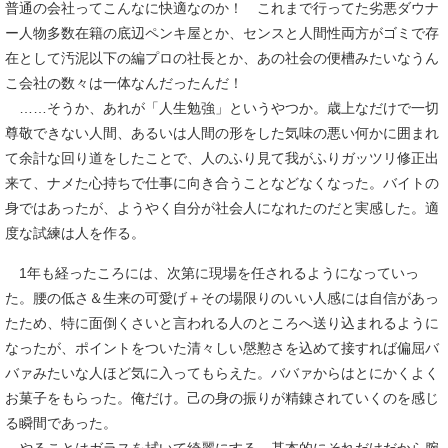
普通の会社ってこんなに快適なのか！ これまで行ってた劣悪ダウナ
ー人物多数在籍の底辺ペンキ屋とか、センスと人間性両方がゴミで存
在として汚泥以下の編プロの社長とか、あの社会の便槽みたいなうん
こ会社の数々は一体なんだったんだ！
……そうか、あれが「人生勉強」というやつか。歳上なだけで一切
尊敬できない人間、あるいは人間の形をした気味の悪い何かに囲まれ
て余計な回り道をしたことで、人のふり見て我がふりガッツリ修正出
来て、ナメた心持ちで仕事に向き合うことなどなくなった。バイトの
身ではあったが、ようやく自分が社会人になれたのだと実感した。適
度な試練は人を作る。
1年も経ったころには、次第に現場を任されるようになっていっ
た。腰の低さ＆生来の可愛げ＋その場限りのいい人感には自信があっ
たため、特に面倒くさいと言われる人のところへ送り込まれるように
なったが、ポイントをついた清々しい慇懃さを込めて接すれば偏屈バ
バァみたいな人ほど気に入ってもらえた。ババァからはとにかくよく
お菓子をもらった。俺だけ。己の身の振りが精錬されていくのを感じ
る瞬間であった。