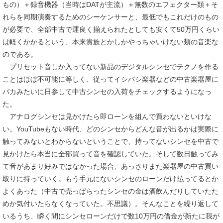
もの）＋録音機器（当時はDATが主流）＋無数のエフェクター類＋そ
れらを同期演奏するためのシーケンサーと、最低でもこれだけのもの
が必要で、全部中古で運良く揃えられたとしても安くて50万円くらい
は軽くかかるという、本来貴族とかしかやっちゃいけない類の音楽な
のである。
プリセット音しか入ってない新品のデジタルシンセでテクノを作る
ことはほぼ不可能に等しく、従ってイシバシ楽器などの中古楽器屋に
バカみたいに日参して中古シンセの入荷をチェックするようになっ
た。
アナログシンセは見かけたら即ローンを組んで買わないといけな
い。YouTubeもない時代、どのシンセからどんな音が出るかは実際に
触ってみないとわからないということで、持ってないシンセを中古で
見かけたら本当に全部買って音を確認していた。そして数日触ってみ
て音があまり好みではなかった場合、あっさりまた楽器屋の中古買い
取りに持っていく。もう手元にないシンセのローンだけ払ってるとか
よくあった（中古で売っぱらったシンセの金は酒飲んだりしていたた
めか気付いたらなくなっていた。不思議）。そんなことを繰り返して
いるうち、瞬く間にシンセローンだけで数10万円の借金が新たに我が