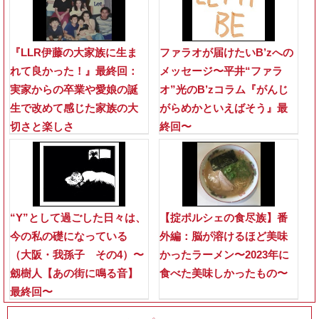
『LLR伊藤の大家族に生ま
ファラオが届けたいB’zへの
れて良かった！』最終回：
メッセージ〜平井“ファラ
実家からの卒業や愛娘の誕
オ”光のB’zコラム『がんじ
生で改めて感じた家族の大
がらめかといえばそう』最
切さと楽しさ
終回〜
“Y”として過ごした日々は、
【掟ポルシェの食尽族】番
今の私の礎になっている
外編：脳が溶けるほど美味
（大阪・我孫子 その4）〜
かったラーメン〜2023年に
劔樹人【あの街に鳴る音】
食べた美味しかったもの〜
最終回〜