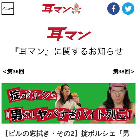
＜第36回
第38回＞
【ビルの窓拭き・その2】掟ポルシェ『男