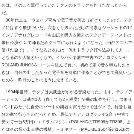
のは、そのころ流行っていたテクノのトラックを作りたかったから
だ。
80年代ニューウェイブ育ちで電子音が何より好きだったので、テク
ノにはすぐ飛びついた。穴をくり抜いただけの簡素なジャケットの12
インチアナログレコードも山ほど購入＆海外のテクノアーティストの
来日公演やDJで踊るためクラブにも行くようになった（当然アコムで
借りた金で）。そうなると次には「俺もトラック打ち込みしてえ！」
となるのが人情というもの。イシバシ楽器で中古のアナログシンセ
ROLAND JUNO6をローンを組んで買い、初めて家で音を鳴らしたと
きは、自分の出したかった電子音を簡単に作ることができて高笑いし
たのを、昨日のことのように覚えている。
1994年当時、テクノは大変金がかかる音楽だった。まず、テクノア
ーティストは基本1人（多くても2人程度）で曲の制作を行う。つまり
バンドみたいに自分のパートの楽器を買うだけではダメで、録音も自
分の家で行うものだったため、最低でもアナログシンセ2台（中古で
安くて一台5万円）＋ドラムマシン（ROLANDのTR909かTR808、ま
たはその音が出る他の機材）＋ミキサー（MACKIE 1604等の16chの