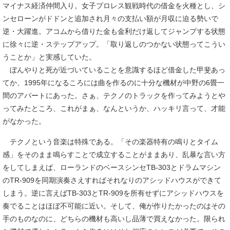
マイナス経済仲間入り。女子プロレス観戦時代の借金を火種とし、シ
ンセローンがドドンと追加され月々の支払い額が月収に迫る勢いで
逆・大躍進。アコムから借りた金も金利だけ返してジャンプする状態
に徐々に逆・ステップアップ。「取り返しのつかない状態ってこうい
うことか」と実感していた。
ぼんやりと死が近づいていることを意識するほど借金した甲斐あっ
てか、1995年になるころには曲を作るのに十分な機材が中野の6畳一
間のアパートにあった。さぁ、テクノのトラックを作ってみようとや
ってみたところ、これがまぁ、なんというか、ハッキリ言って、才能
がなかった。
テクノという音楽は特殊である。「その楽器特有の鳴りとタイム
感」をそのまま鳴らすことで成立することがままあり、乱暴な言い方
をしてしまえば、ローランドのベースシンセTB-303とドラムマシン
のTR-909を同期演奏さえすればそれなりのアシッドハウスができて
しまう。逆に言えばTB-303とTR-909を所有せずにアシッドハウスを
奏でることはほぼ不可能に近い。そして、俺が作りたかったのはその
手のものなのに、どちらの機材も高いし品薄で買えなかった。限られ