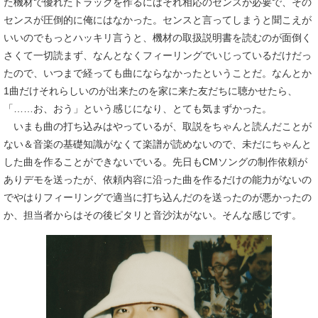
た機材で優れたトラックを作るにはそれ相応のセンスが必要で、その
センスが圧倒的に俺にはなかった。センスと言ってしまうと聞こえが
いいのでもっとハッキリ言うと、機材の取扱説明書を読むのが面倒く
さくて一切読まず、なんとなくフィーリングでいじっているだけだっ
たので、いつまで経っても曲にならなかったということだ。なんとか
1曲だけそれらしいのが出来たのを家に来た友だちに聴かせたら、
「……お、おう」という感じになり、とても気まずかった。
いまも曲の打ち込みはやっているが、取説をちゃんと読んだことが
ない＆音楽の基礎知識がなくて楽譜が読めないので、未だにちゃんと
した曲を作ることができないでいる。先日もCMソングの制作依頼が
ありデモを送ったが、依頼内容に沿った曲を作るだけの能力がないの
でやはりフィーリングで適当に打ち込んだのを送ったのが悪かったの
か、担当者からはその後ピタリと音沙汰がない。そんな感じです。