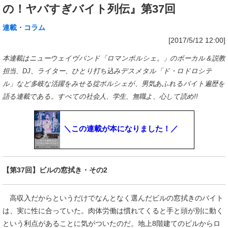
の！ヤバすぎバイト列伝』第37回
連載・コラム
[2017/5/12 12:00]
本連載はニューウェイヴバンド「ロマンポルシェ。」のボーカル＆説教
担当、DJ、ライター、ひとり打ち込みデスメタル「ド・ロドロシテ
ル」など多岐な活躍をみせる掟ポルシェが、男気あふれるバイト遍歴を
語る連載である。すべての社会人、学生、無職よ、心して読め!!
＼この連載が本になりました！／
【第37回】ビルの窓拭き・その2
高収入だからというだけでなんとなく選んだビルの窓拭きのバイト
は、実に性に合っていた。肉体労働は慣れてくると手と頭が別に動く
という利点があることに気がついたのだ。地上8階建てのビルからロ