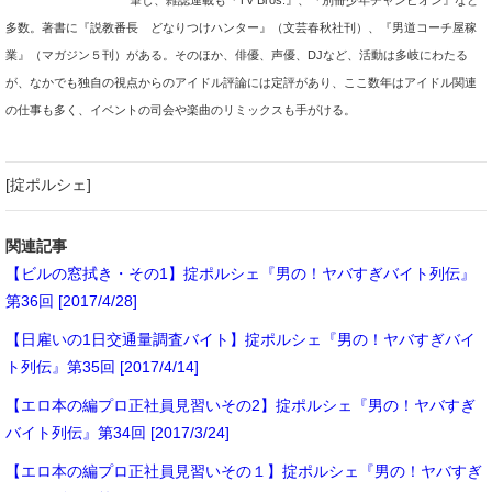
多数。著書に『説教番長 どなりつけハンター』（文芸春秋社刊）、『男道コーチ屋稼
業』（マガジン５刊）がある。そのほか、俳優、声優、DJなど、活動は多岐にわたる
が、なかでも独自の視点からのアイドル評論には定評があり、ここ数年はアイドル関連
の仕事も多く、イベントの司会や楽曲のリミックスも手がける。
[掟ポルシェ]
関連記事
【ビルの窓拭き・その1】掟ポルシェ『男の！ヤバすぎバイト列伝』
第36回 [2017/4/28]
【日雇いの1日交通量調査バイト】掟ポルシェ『男の！ヤバすぎバイ
ト列伝』第35回 [2017/4/14]
【エロ本の編プロ正社員見習いその2】掟ポルシェ『男の！ヤバすぎ
バイト列伝』第34回 [2017/3/24]
【エロ本の編プロ正社員見習いその１】掟ポルシェ『男の！ヤバすぎ