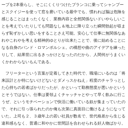
ープを2本垂らし、そこにくくりつけたブランコに乗ってシャンプー
とスクイジーを使って窓を磨いている最中でも、慣れれば脳は危険を
感じることはまったくなく、業務内容と全然関係ないドいやらしいこ
とを考えていたりしても問題なし＆地上に降り立った瞬間勃起が収ま
らず恥ずかしい思いをすることさえ可能。安心して仕事に無関係なあ
れやこれやを考える精神的ゆとりが出来たことで、後に始めることに
なる自身のバンド・ロマンポルシェ。の構想や曲のアイデアを練った
りして、結果世に出るきっかけとなったのだから、人間何がうまくい
くかわからないもんである。
フリーターという言葉が定着してきた時代で、職場にいるのは「将
来設計とか特にないけどないとダメっスかねえ」程度のチャラっとし
た心持ちの若者ばかりだったが、かといって勤務態度が悪いかという
とそうではない。仕事は要領よくチャッチャとやって早く飲みに行こ
うぜ、というモチベーションで快活に働いている奴が集まっていたの
で、それに引っ張られたのか俺も次第に真面目に働けるようになって
いた。上司も２、３歳年上の若い社員が数名で、世代格差から生じる
違和感もなく、普通に和やかに世間話を合わせられる好人物ばかり。