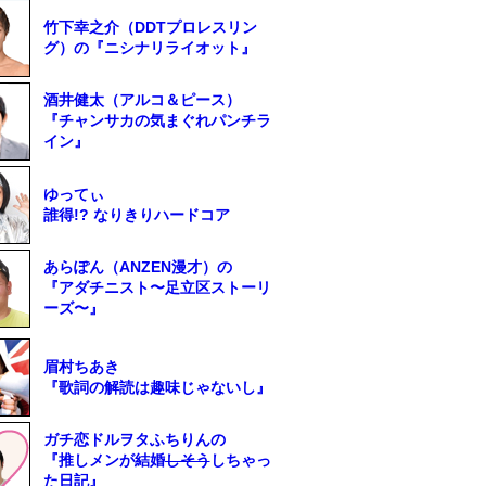
竹下幸之介（DDTプロレスリン
グ）の『ニシナリライオット』
酒井健太（アルコ＆ピース）
『チャンサカの気まぐれパンチラ
イン』
ゆってぃ
誰得!? なりきりハードコア
あらぽん（ANZEN漫才）の
『アダチニスト〜足立区ストーリ
ーズ〜』
眉村ちあき
『歌詞の解読は趣味じゃないし』
ガチ恋ドルヲタふちりんの
『推しメンが結婚
しそう
しちゃっ
た日記』