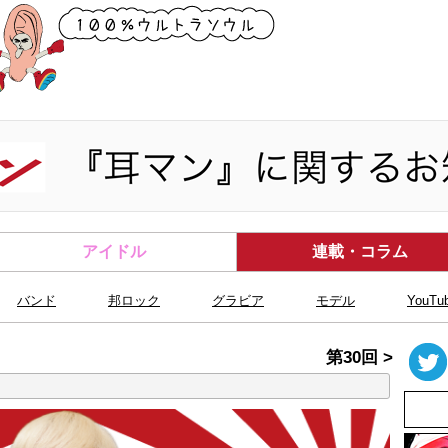
アイドル
連載・コラム
バンド
邦ロック
グラビア
モデル
YouTu
第30回 >