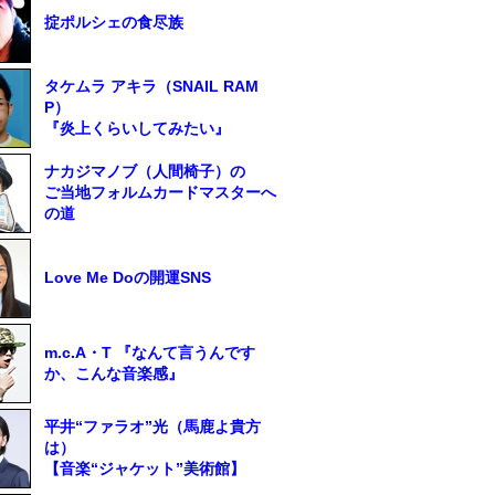
掟ポルシェの食尽族
タケムラ アキラ（SNAIL RAM
P）
『炎上くらいしてみたい』
ナカジマノブ（人間椅子）の
ご当地フォルムカードマスターへ
の道
Love Me Doの開運SNS
m.c.A・T 『なんて言うんです
か、こんな音楽感』
平井“ファラオ”光（馬鹿よ貴方
は）
【音楽“ジャケット”美術館】