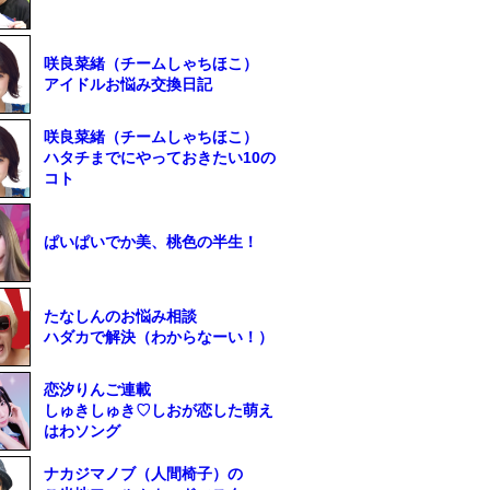
咲良菜緒（チームしゃちほこ）
アイドルお悩み交換日記
咲良菜緒（チームしゃちほこ）
ハタチまでにやっておきたい10の
コト
ぱいぱいでか美、桃色の半生！
たなしんのお悩み相談
ハダカで解決（わからなーい！）
恋汐りんご連載
しゅきしゅき♡しおが恋した萌え
はわソング
ナカジマノブ（人間椅子）の