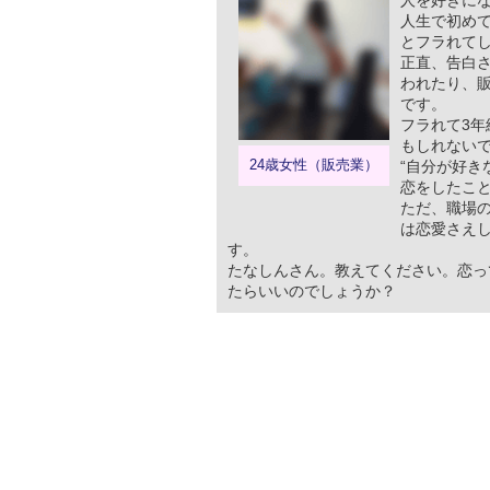
人を好きに
人生で初め
とフラれて
正直、告白
われたり、販
です。
フラれて3
もしれない
24歳女性（販売業）
“自分が好き
恋をしたこ
ただ、職場の
は恋愛さえ
す。
たなしんさん。教えてください。恋っ
たらいいのでしょうか？