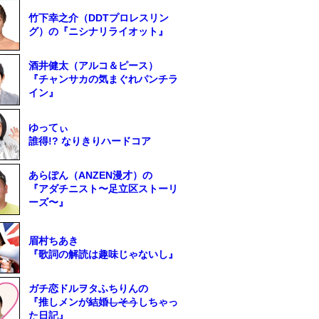
竹下幸之介（DDTプロレスリン
グ）の『ニシナリライオット』
酒井健太（アルコ＆ピース）
『チャンサカの気まぐれパンチラ
イン』
ゆってぃ
誰得!? なりきりハードコア
あらぽん（ANZEN漫才）の
『アダチニスト〜足立区ストーリ
ーズ〜』
眉村ちあき
『歌詞の解読は趣味じゃないし』
ガチ恋ドルヲタふちりんの
『推しメンが結婚
しそう
しちゃっ
た日記』