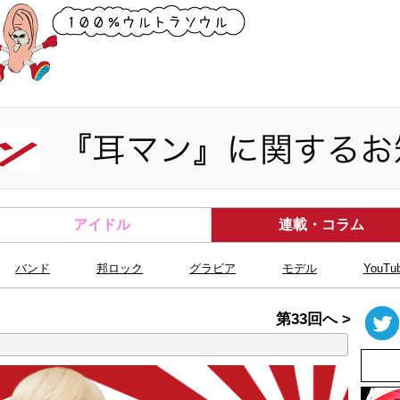
アイドル
連載・コラム
バンド
邦ロック
グラビア
モデル
YouTu
第33回へ >