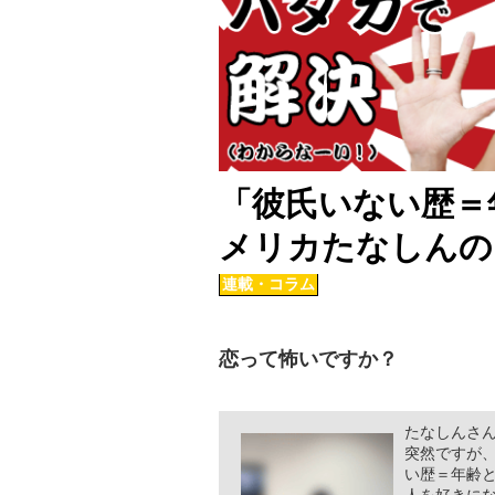
「彼氏いない歴＝
メリカたなしんの
連載・コラム
恋って怖いですか？
たなしんさ
突然ですが
い歴＝年齢