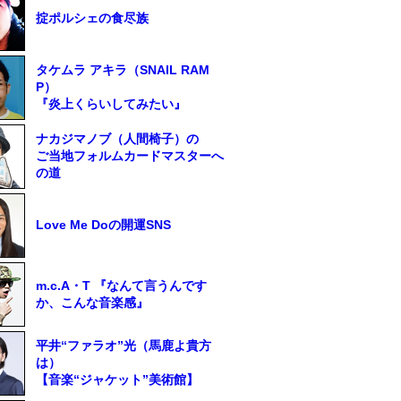
掟ポルシェの食尽族
タケムラ アキラ（SNAIL RAM
P）
『炎上くらいしてみたい』
ナカジマノブ（人間椅子）の
ご当地フォルムカードマスターへ
の道
Love Me Doの開運SNS
m.c.A・T 『なんて言うんです
か、こんな音楽感』
平井“ファラオ”光（馬鹿よ貴方
は）
【音楽“ジャケット”美術館】