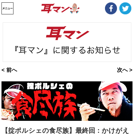
< 前へ
次へ >
【掟ポルシェの食尽族】最終回：かけがえ