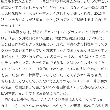
組で取材に来たとき、「うちはハロプロの店だから」といってすごい
雑に扱ってておもしろかった）だったため、暇なときは一緒にハロプ
ロの映像観たり、あまり仕事という感じもなく楽しく営業。2013年
秋、マチガイネッが秋葉原に小さな路面店として移転するまで約1年
半やりました。
2014年夏からは、渋谷の『アシッドパンダカフェ』で『掟ポルシェ
ひとり会』を月曜日に月1で開始。お酒の提供は店のほうがやって、
自分は自作料理とグッズ販売という形式。中野の家で料理を作ってタ
クシーで渋谷まで持っていく方式でしたんでまぁそれなりに遠くて大
変だったり、30分程度の出しものコーナー（DJ、またはド・ロドロ
シテルのライブ等。自分が客前でできることはひととおりやってみ
る）があったりして、自分的にはがんばってるのに割に合わない感じ
もあったものの、秋葉原じゃなくなったことで多少女性客も復活。こ
ちらも楽しくやらせていただいてたんですが、2015年3月、店が突然
の閉店（理由はあえて書かないので各自調査！）。流浪の掟ポルシェ
BAR営業、またしても場所を変えることに。
俺が1日店長をやる店、ことごとく諸事情によりなくなってしま
う！ もういっそやめた方がいいのかな？ と悲嘆に暮れ涙で枕を濡