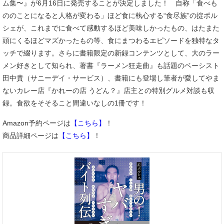
ム集〜』が6月16日に発売することが決定しました！ 自称「食べも
ののことになると人格が変わる」ほど食に執心する“食尽族”の掟ポル
シェが、これまでに食べて感動するほど美味しかったもの、はたまた
頭にくるほどマズかったもの等、食にまつわるエピソードを独特なタ
ッチで綴ります。さらに書籍限定の新録コンテンツとして、大のラー
メン好きとして知られ、著書『ラーメン狂走曲』も話題のベーシスト
田中貴（サニーデイ・サービス）、書籍にも登場し筆者が愛してやま
ないカレー店『かれーの店 うどん？』店主との特別グルメ対談も収
録。食欲をそそること間違いなしの1冊です！
Amazon予約ページは
【こちら】
！
商品詳細ページは
【こちら】
！