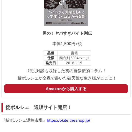
男の！ヤバすぎバイト列伝
本体1,500円+税
品種
書籍
仕様
四六判 / 304ページ
発売日
2018.1.19
特別対談も収録した初の自叙伝的コラム！
掟ポルシェが全裸で書いた破天荒な生き様がここに！
Amazonから購入する
掟ポルシェ 通販サイト開店！
『掟ポルシェ泥棒市場』
https://okite.theshop.jp/