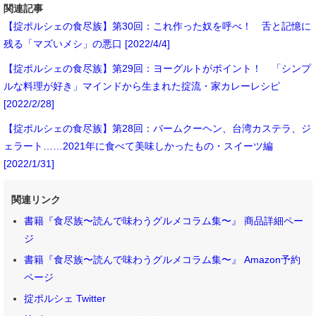
関連記事
【掟ポルシェの食尽族】第30回：これ作った奴を呼べ！ 舌と記憶に
残る「マズいメシ」の悪口 [2022/4/4]
【掟ポルシェの食尽族】第29回：ヨーグルトがポイント！ 「シンプ
ルな料理が好き」マインドから生まれた掟流・家カレーレシピ
[2022/2/28]
【掟ポルシェの食尽族】第28回：バームクーヘン、台湾カステラ、ジ
ェラート……2021年に食べて美味しかったもの・スイーツ編
[2022/1/31]
関連リンク
書籍『食尽族〜読んで味わうグルメコラム集〜』 商品詳細ペー
ジ
書籍『食尽族〜読んで味わうグルメコラム集〜』 Amazon予約
ページ
掟ポルシェ Twitter