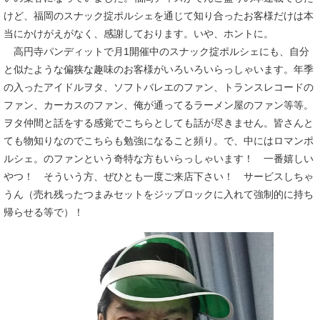
けど、福岡のスナック掟ポルシェを通じて知り合ったお客様だけは本
当にかけがえがなく、感謝しております。いや、ホントに。
高円寺パンディットで月1開催中のスナック掟ポルシェにも、自分
と似たような偏狭な趣味のお客様がいろいろいらっしゃいます。年季
の入ったアイドルヲタ、ソフトバレエのファン、トランスレコードの
ファン、カーカスのファン、俺が通ってるラーメン屋のファン等等。
ヲタ仲間と話をする感覚でこちらとしても話が尽きません。皆さんと
ても物知りなのでこちらも勉強になること頻り。で、中にはロマンポ
ルシェ。のファンという奇特な方もいらっしゃいます！ 一番嬉しい
やつ！ そういう方、ぜひとも一度ご来店下さい！ サービスしちゃ
うん（売れ残ったつまみセットをジップロックに入れて強制的に持ち
帰らせる等で）！