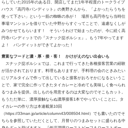
らしていた2015年のある日、開店してまだ1年半程度のトークライブ
ハウス『高円寺パンディット』の奥野さんから、「よかったらうちを
使って下さい」という一筋の蜘蛛の糸が！ 場所も高円寺なら当時仕
事場マンションを借りていた中野からすぐってことで、遠慮なくしが
みつかせてもらいます！ そういうわけで始まったのが、今に続く高
円寺パンディットでの『スナック掟ポルシェ』。もう7年やってます
よ！ パンディットができてよかった！
豊富なフードと濃・厚・接・客！ かけがえのない出会いも
スナック掟ポルシェでは、これまで行ってきた各種接客営業の経験
が活かされております。料理もありますが、手料理の会のときみたい
にリアルタイムで作って出していると接客がおろそかになるというこ
とで、家で完全に作ってきたタイカレーと冷めても美味しく食べられ
るつまみを提供。出しものを用意するのは大変なのでそこもカット。
もうただ単に、濃厚接触ならぬ濃厚接客1本でやっていくことに。タ
イカレーの作り方は本連載第10回
（https://33man.jp/article/column43/008504.html）でも書いたのでそ
ちらを参照していただくとして、月替りのつまみセットに盛られる中
身をざっと挙げますと、『低温調理ローストビーフ＆ローストポー