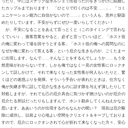
ったり、中にはスナック掟ポルシェで出会ったのをきっかけに結婚し
たカップルまでおります！ 「ひとりで行くのは不安……」、「コミ
ュニケーション能力に自信がないので……」という人も、意外と馴染
めたりしています。不安がらずにぜひ一度いらしてください！
が、不安になることをあえて言っとくと（このタイミングで言わな
くていい）、接客営業をやると、必ずと言っていいほど、「ホスト役
の俺に変わって場を回そうとする客」「ホスト役の俺への質問なのに
なぜか俺に変わって答える客」という厄介な生きものが、ごくたまー
に出現します。なんで……そんなことをするんでしょうか……もう全
然意味がわからないです。しかも俺ではなく一見の女性客にロックオ
ンして話しかけて、それで来なくなった女性客が何人もいたりと、驚
くほどの迷惑ぶりを発揮。そういう手合いが表れたときは、仕方なく
俺が矢継ぎ早に話して厄介な生きものに話す隙を与えず潰したりして
対処しますが、それでも己の厄介具合に気づかず挫けないのが厄介の
厄介たる所以だったりもしますんで、ホント勘弁してくんねえかなと
思います。ああいうのが出現するのもなんかの呪い？ 現在は厄介駆
除に成功し、以前より心地よい空間をクリエイト＆キープしておりま
すので、厄介にロックオンされて心が折れて来なくなった方々、安心