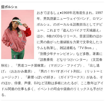
掟ポルシェ
おきてぽるしぇ●1968年北海道生まれ。1997
年、男気啓蒙ニューウェイヴバンド、ロマン
ポルシェ。のボーカル＆説教担当としてデビ
ュー、これまで『盗んだバイクで天城越え』
ほか、8枚のCDをリリース。音楽活動のほか
に男の曲がった価値観を力業で文章化したコ
ラムも執筆し、雑誌連載も『TV Bros.』、
『別冊少年チャンピオン』など多数。著書に
『説教番長 どなりつけハンター』（文芸春
秋社）、『男道コーチ屋稼業』（マガジン・ファイブ）、『出し逃
げ』（おおかみ書房）、『男の！ヤバすぎバイト列伝』（リットーミ
ュージック）、『豪傑っぽいの好き』（ガイドワークス）がある。そ
のほか、俳優、声優、DJなど活動は多岐にわたるが、ここ数年はアイ
ドル関連の仕事も多く、イベントの司会や楽曲のリミックスも手がけ
る。