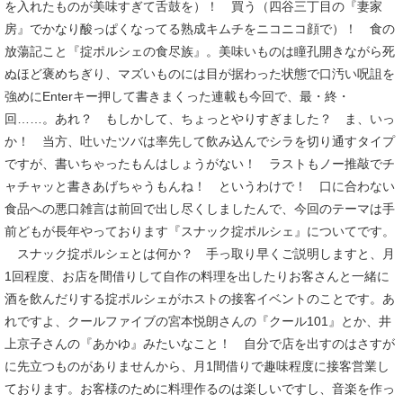
を入れたものが美味すぎて舌鼓を）！ 買う（四谷三丁目の『妻家
房』でかなり酸っぱくなってる熟成キムチをニコニコ顔で）！ 食の
放蕩記こと『掟ポルシェの食尽族』。美味いものは瞳孔開きながら死
ぬほど褒めちぎり、マズいものには目が据わった状態で口汚い呪詛を
強めにEnterキー押して書きまくった連載も今回で、最・終・
回……。あれ？ もしかして、ちょっとやりすぎました？ ま、いっ
か！ 当方、吐いたツバは率先して飲み込んでシラを切り通すタイプ
ですが、書いちゃったもんはしょうがない！ ラストもノー推敲でチ
ャチャッと書きあげちゃうもんね！ というわけで！ 口に合わない
食品への悪口雑言は前回で出し尽くしましたんで、今回のテーマは手
前どもが長年やっております『スナック掟ポルシェ』についてです。
スナック掟ポルシェとは何か？ 手っ取り早くご説明しますと、月
1回程度、お店を間借りして自作の料理を出したりお客さんと一緒に
酒を飲んだりする掟ポルシェがホストの接客イベントのことです。あ
れですよ、クールファイブの宮本悦朗さんの『クール101』とか、井
上京子さんの『あかゆ』みたいなこと！ 自分で店を出すのはさすが
に先立つものがありませんから、月1間借りで趣味程度に接客営業し
ております。お客様のために料理作るのは楽しいですし、音楽を作っ