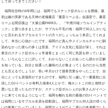
して戻ってきてください！
福岡在住時の6年間には、福岡でもスナック掟ポルシェを開催。最
初は嫁の実家である天神の老舗書店『書斎りーぶる』会議室で。書斎
りーぶる閉店後は『大濠公園PARKS』、『中洲川端ソウルインアティ
ック』と渡り歩きましたが、サブカル不毛の地・福岡で30人しかいな
いと言われるサブカルエリートの方々がしょっちゅう来店してくれま
して、本当に心強かったです。福岡のど真ん中メインカルチャーに馴
染めなかった彼らの多くは音楽、アイドル文化に造詣が深く、それは
東京のスナック掟ポルシェ常連客とまったく同じ気質を持っていまし
た。いろんなことに詳しくて、わからないことがあったら誰かが正解
を知っている。自分と似通った趣味の人が集まってくるのだから当然
とも言えるでしょうが、長い年月かけて接客営業をやったことで、自
分にとっても居場所ができたのです。福岡に引っ越して一番最初に出
演したDJイベントが有料入場者4人とかで、俺ホントこの街と相性が
悪いなと思ったものですが、スナック掟ポルシェのお客さんがイベン
トに来てくれるようになって、福岡を離れる前の最後のDJイベントで
は福岡にいるサブカル全員を総動員し、福岡サブカル30人説の倍くら
いの集客になっていました。福岡ディスがてんこ盛りの本連載でした