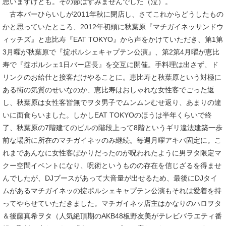
思いますけども。その節はすみませんでした（泣）。
古本バーひらいしが2011年秋に閉店し、さてこれからどうしたもの
かと思っていたところ、2012年初頭に秋葉原『マチガイネッサンドウ
ィッチズ』と恵比寿『EAT TOKYO』から声をかけていただき、第1第
3月曜が秋葉原で『掟ポルシェキャプテン公演』、第2第4月曜が恵比
寿で『掟ポルシェ1日バー店長』を交互に開催。手料理は出さず、ド
リンクのお給仕と接客だけやることに。恵比寿と秋葉原という対極に
ある街の気質のせいなのか、恵比寿はおしゃれな女性客でごった返
し、秋葉原は女性客皆無でヲタ男子でムンムンむせ返り、あまりの違
いに面食らいました。しかしEAT TOKYOのほうは半年くらいで終
了、秋葉原の7階建てのビルの階段上って8階というギリ違法建築一歩
前な場所に所在のマチガイネッのみ継続。毎週月曜アキバ固定に。こ
れまであんなに女性客ばかりだったのが呪われたように男ヲタ限定マ
クー空間イベントになり、呪術というものの存在を信じざるを得ませ
んでしたが、DJブースがあって大音量が出せるため、最後にDJタイ
ムがあるマチガイネッの掟ポルシェキャプテン公演もそれは愛着を持
ってやらせていただきました。マチガイネッ店主はかなりのハロヲタ
＆後藤真希ヲタ（人気絶頂期のAKB48板野友美がテレビバラエティ番