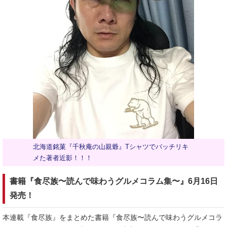
北海道銘菓『千秋庵の山親爺』Tシャツでバッチリキ
メた著者近影！！！
書籍『食尽族〜読んで味わうグルメコラム集〜』6月16日
発売！
本連載『食尽族』をまとめた書籍『食尽族〜読んで味わうグルメコラ