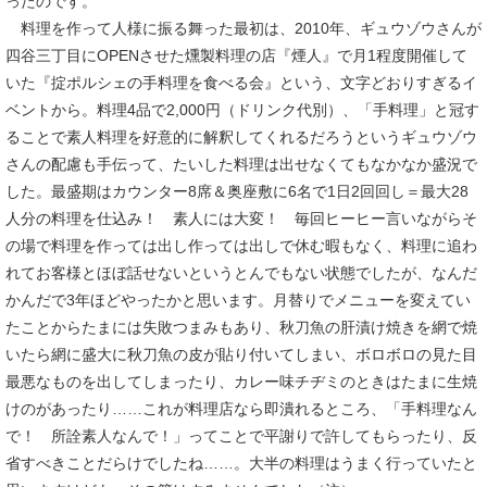
ったのです。
料理を作って人様に振る舞った最初は、2010年、ギュウゾウさんが
四谷三丁目にOPENさせた燻製料理の店『煙人』で月1程度開催して
いた『掟ポルシェの手料理を食べる会』という、文字どおりすぎるイ
ベントから。料理4品で2,000円（ドリンク代別）、「手料理」と冠す
ることで素人料理を好意的に解釈してくれるだろうというギュウゾウ
さんの配慮も手伝って、たいした料理は出せなくてもなかなか盛況で
した。最盛期はカウンター8席＆奥座敷に6名で1日2回回し＝最大28
人分の料理を仕込み！ 素人には大変！ 毎回ヒーヒー言いながらそ
の場で料理を作っては出し作っては出しで休む暇もなく、料理に追わ
れてお客様とほぼ話せないというとんでもない状態でしたが、なんだ
かんだで3年ほどやったかと思います。月替りでメニューを変えてい
たことからたまには失敗つまみもあり、秋刀魚の肝漬け焼きを網で焼
いたら網に盛大に秋刀魚の皮が貼り付いてしまい、ボロボロの見た目
最悪なものを出してしまったり、カレー味チヂミのときはたまに生焼
けのがあったり……これが料理店なら即潰れるところ、「手料理なん
で！ 所詮素人なんで！」ってことで平謝りで許してもらったり、反
省すべきことだらけでしたね……。大半の料理はうまく行っていたと