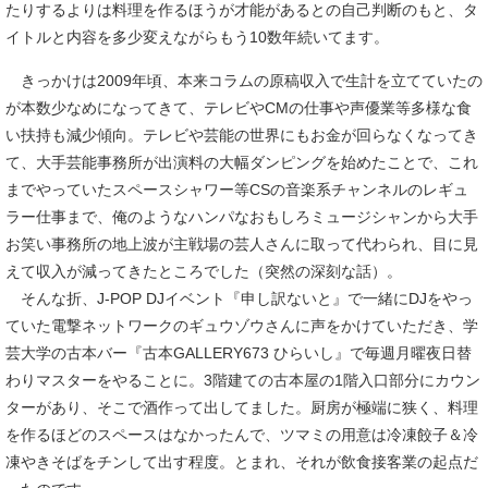
たりするよりは料理を作るほうが才能があるとの自己判断のもと、タ
イトルと内容を多少変えながらもう10数年続いてます。
きっかけは2009年頃、本来コラムの原稿収入で生計を立てていたの
が本数少なめになってきて、テレビやCMの仕事や声優業等多様な食
い扶持も減少傾向。テレビや芸能の世界にもお金が回らなくなってき
て、大手芸能事務所が出演料の大幅ダンピングを始めたことで、これ
までやっていたスペースシャワー等CSの音楽系チャンネルのレギュ
ラー仕事まで、俺のようなハンパなおもしろミュージシャンから大手
お笑い事務所の地上波が主戦場の芸人さんに取って代わられ、目に見
えて収入が減ってきたところでした（突然の深刻な話）。
そんな折、J-POP DJイベント『申し訳ないと』で一緒にDJをやっ
ていた電撃ネットワークのギュウゾウさんに声をかけていただき、学
芸大学の古本バー『古本GALLERY673 ひらいし』で毎週月曜夜日替
わりマスターをやることに。3階建ての古本屋の1階入口部分にカウン
ターがあり、そこで酒作って出してました。厨房が極端に狭く、料理
を作るほどのスペースはなかったんで、ツマミの用意は冷凍餃子＆冷
凍やきそばをチンして出す程度。とまれ、それが飲食接客業の起点だ