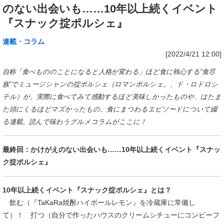
のない出会いも……10年以上続くイベント
『スナック掟ポルシェ』
連載・コラム
[2022/4/21 12:00]
自称「食べもののことになると人格が変わる」ほど食に執心する“食尽
族”でミュージシャンの掟ポルシェ（ロマンポルシェ。、ド・ロドロシ
テル）が、実際に食べてみて感動するほど美味しかったものや、はたま
た頭にくるほどマズかったもの、食にまつわるエピソードについて綴
る連載。読んで味わうグルメコラムがここに！
最終回：かけがえのない出会いも……10年以上続くイベント『スナッ
ク掟ポルシェ』
10年以上続くイベント『スナック掟ポルシェ』とは？
飲む（『TaKaRa焼酎ハイボールレモン』を冷蔵庫に常備し
て）！ 打つ（自分で作ったハウスのクリームシチューにコンビーフ