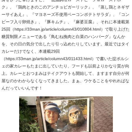
ク』、『鶏肉ときのこのアンチョビガーリック』、『蒸し鶏とネギザ
ーサイあえ』、『マヨネーズ不使用ベーコンポテトサラダ』、『コン
ビーフ入り卵焼き』、『豚キムチ』、『麻婆豆腐』、それに本連載第
25回（https://33man.jp/article/column43/010804.html）で取り上げた
糖質制限メニューである『鳥むね挽肉と白菜のハンバーグ』なんか
を、その日の気分で出したり引っ込めたりしています。最近ではタイ
カレーだけでなく、本連載29回
（https://33man.jp/article/column43/011433.html）で書いた掟ポルシ
ェの家カレーもたまに出していたり、フードも以前よりかなり質が向
上。カレーとおつまみはテイクアウトも開始して、ますます自分が何
屋なのかわからなくなってきました。まぁ、ウケることをやれればな
んだっていいんです！