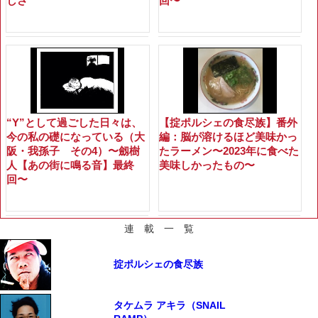
しさ
回〜
“Y”として過ごした日々は、
【掟ポルシェの食尽族】番外
今の私の礎になっている（大
編：脳が溶けるほど美味かっ
阪・我孫子 その4）〜劔樹
たラーメン〜2023年に食べた
人【あの街に鳴る音】最終
美味しかったもの〜
回〜
連 載 一 覧
掟ポルシェの食尽族
タケムラ アキラ（SNAIL