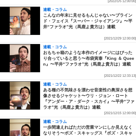
[2022/1/5 12:00:00]
連載・コラム
こんなの年末に見せるもんじゃない〜ブライン
ド・フェイス『スーパー・ジャイアンツ』〜平
井“ファラオ”光（馬鹿よ貴方は）連載
[2021/12/29 12:00:00]
連載・コラム
おもちゃ箱のような本作のイメージにはぴった
り合っていると思う〜布袋寅泰『King ＆ Quee
n』〜平井“ファラオ”光（馬鹿よ貴方は）連載
[2021/12/22 12:33:13]
連載・コラム
ある種の不気味さを漂わせ音楽性の奥深さを想
像させるジャケット〜ウリ・ジョン・ロート
『アンダー・ア・ダーク・スカイ』〜平井“ファ
ラオ”光（馬鹿よ貴方は）連載
[2021/12/15 12:00:00]
連載・コラム
一歩間違えればただの営業マンにしか見えなく
なりそう〜ボズ・スキャッグス『ボズ・スキャ