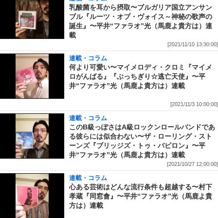
乳酸菌を耳から摂取〜ブルガリア国立アンサン
ブル『ルーツ・オブ・ヴォイス～神秘の歌声の
誕生』〜平井“ファラオ”光（馬鹿よ貴方は）連
載
[2021/11/10 13:30:00]
連載・コラム
何より可愛い〜マイメロディ・クロミ『マイメ
ロがんばる』『ぶっちぎり☆逃亡天使』〜平
井“ファラオ”光（馬鹿よ貴方は）連載
[2021/11/3 10:00:00]
連載・コラム
このB級っぽさはA級ロックンロールバンドであ
る彼らには似合わない〜ザ・ローリング・スト
ーンズ『ブリッジズ・トゥ・バビロン』〜平
井“ファラオ”光（馬鹿よ貴方は）連載
[2021/10/27 12:00:00]
連載・コラム
心ある芸術はどんな流行条件も超越する〜村下
孝蔵『同窓會』〜平井“ファラオ”光（馬鹿よ貴
方は）連載