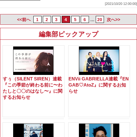
[2021/10/20 12:00:00]
<<前へ
1
2
3
4
5
6
…
20
次へ>>
編集部ピックアップ
すぅ（SILENT SIREN）連載
ENVii GABRIELLA連載『EN
『この季節が終わる前に〜わ
GAB♡AtoZ』に関するお知
たしと〇〇のはなし〜』に関
らせ
するお知らせ