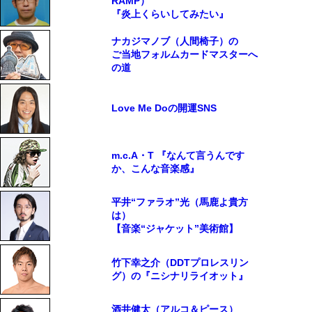
RAMP）
『炎上くらいしてみたい』
ナカジマノブ（人間椅子）の
ご当地フォルムカードマスターへ
の道
Love Me Doの開運SNS
m.c.A・T 『なんて言うんです
か、こんな音楽感』
平井“ファラオ”光（馬鹿よ貴方
は）
【音楽“ジャケット”美術館】
竹下幸之介（DDTプロレスリン
グ）の『ニシナリライオット』
酒井健太（アルコ＆ピース）