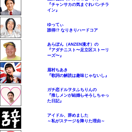
『チャンサカの気まぐれパンチラ
イン』
ゆってぃ
誰得!? なりきりハードコア
あらぽん（ANZEN漫才）の
『アダチニスト〜足立区ストーリ
ーズ〜』
眉村ちあき
『歌詞の解読は趣味じゃないし』
ガチ恋ドルヲタふちりんの
『推しメンが結婚
しそう
しちゃっ
た日記』
アイドル、辞めました
～私がステージを降りた理由～