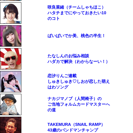
咲良菜緒（チームしゃちほこ）
ハタチまでにやっておきたい10
のコト
ぱいぱいでか美、桃色の半生！
たなしんのお悩み相談
ハダカで解決（わからなーい！）
恋汐りんご連載
しゅきしゅき♡しおが恋した萌え
はわソング
ナカジマノブ（人間椅子）の
ご当地フォルムカードマスターへ
の道
TAKEMURA（SNAIL RAMP）
43歳のバンドマンチャンプ