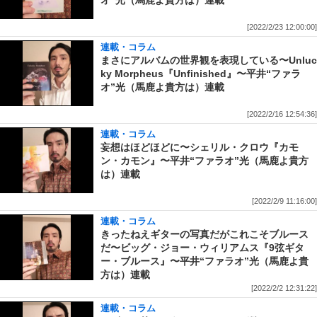
オ”光（馬鹿よ貴方は）連載
[2022/2/23 12:00:00]
連載・コラム
まさにアルバムの世界観を表現している〜Unluc
ky Morpheus『Unfinished』〜平井“ファラ
オ”光（馬鹿よ貴方は）連載
[2022/2/16 12:54:36]
連載・コラム
妄想はほどほどに〜シェリル・クロウ『カモ
ン・カモン』〜平井“ファラオ”光（馬鹿よ貴方
は）連載
[2022/2/9 11:16:00]
連載・コラム
きったねえギターの写真だがこれこそブルース
だ〜ビッグ・ジョー・ウィリアムス『9弦ギタ
ー・ブルース』〜平井“ファラオ”光（馬鹿よ貴
方は）連載
[2022/2/2 12:31:22]
連載・コラム