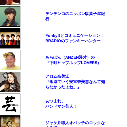
テンテンコのニッポン駄菓子屋紀
行
Funky!!とコミュニケーション！
BRADIOのファンキーハンター
あらぽん（ANZEN漫才）の
『下町ヒップホップLOVERS』
アロム奈美江
『永遠ていう安室奈美恵なんて知
らなかったよね。』
あつまれ、
バンドマン芸人！
ジャケ弁職人オバッチのロックな