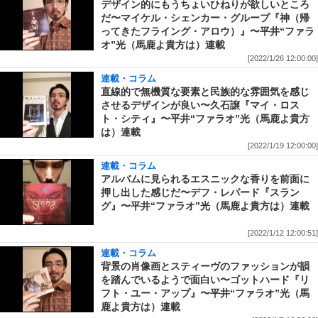
デザイン的にもうちょいひねりが欲しいところ
だ〜マイケル・シェンカー・グループ『神（帰
ってきたフライング・アロウ）』〜平井“ファラ
オ”光（馬鹿よ貴方は）連載
[2022/1/26 12:00:00]
連載・コラム
直線的で無機質な要素と民族的な雰囲気を感じ
させるデザインが良い〜久石譲『マイ・ロス
ト・シティ』〜平井“ファラオ”光（馬鹿よ貴方
は）連載
[2022/1/19 12:00:00]
連載・コラム
アルバムに見られるエスニックな香りを前面に
押し出した感じだ〜デフ・レパード『スラン
グ』〜平井“ファラオ”光（馬鹿よ貴方は）連載
[2022/1/12 12:00:51]
連載・コラム
背景の肖像画とスティーヴのファッションが韻
を踏んでいるようで面白い〜ゴットハード『リ
フト・ユー・アップ』〜平井“ファラオ”光（馬
鹿よ貴方は）連載