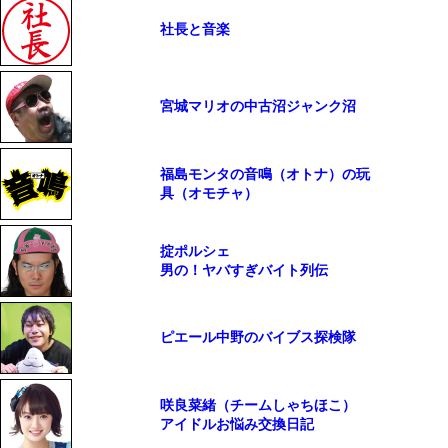
社長と音楽
宮城マリオの中古沼ジャンク沼
福島モンタの音鳴（オトナ）の玩
具（オモチャ）
掟ポルシェ
男の！ヤバすぎバイト列伝
ピエール中野のバイブス探検隊
咲良菜緒（チームしゃちほこ）
アイドルお悩み交換日記