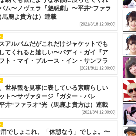
バム〜ノヴェラ『魅惑劇』〜平井“ファラ
（馬鹿よ貴方は）連載
[2021/8/18 12:00:00]
ム
スアルバムだがこれだけジャケットでも
してくれると嬉しい〜バディ・ガイ『ア
フト・マイ・ブルース・イン・サンフラ
コ』〜平井“ファラオ”光（馬鹿よ貴方
[2021/8/11 12:00:00]
載
ム
、世界観を見事に表している素晴らしい
ット〜サヴァタージ『ガター・バレ
平井“ファラオ”光（馬鹿よ貴方は）連載
[2021/8/4 12:00:00]
ム
tter用でしょこれ。「休憩なう」でしょ。〜