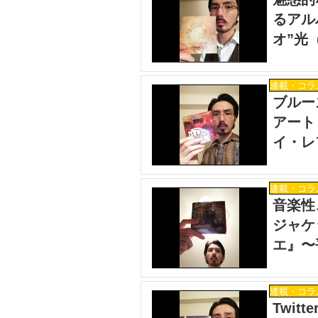
るアル
オ”光
連載・コラ
ブルー
アート
イ・レ
ンシス
は）連
連載・コラ
音楽性
ジャケ
エ』〜
連載・コラ
Twi