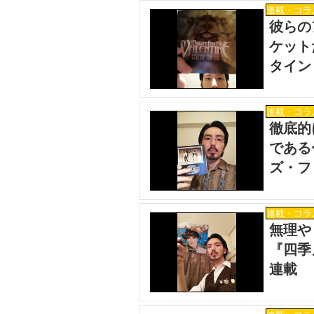
連載・コラ
彼らの
ケット
タイン
井“フ
連載・コラ
徹底的
である
ズ・フ
オ”光
連載・コラ
無理や
『四季
連載