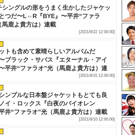
ム
チシングルの形をうまく生かしたジャケッ
とつだ〜L⇔R『BYE』〜平井“ファラ
（馬鹿よ貴方は）連載
[2021/9/22 12:00:00]
ム
ットも含めて素晴らしいアルバムだ
〜ブラック・サバス『エターナル・アイ
〜平井“ファラオ”光（馬鹿よ貴方は）連
[2021/9/15 12:00:00]
ム
シンプルな日本盤ジャケットもとても良
ノイ・ロックス『白夜のバイオレン
平井“ファラオ”光（馬鹿よ貴方は）連載
[2021/9/10 12:00:00]
ム