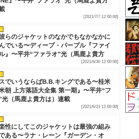
HINE』〜平井“ファラオ”光（馬鹿よ貴方
載
[2021/7/7 12:00:00]
ム
彼らのジャケットのなかでもなかなかに
んでいる〜ディープ・パープル『ファイ
ル』〜平井“ファラオ”光（馬鹿よ貴方
載
[2021/6/30 12:00:00]
ム
スでいうならばB.B.キングである〜桂米
米朝 上方落語大全集 第一期』〜平井“フ
”光（馬鹿よ貴方は）連載
[2021/6/23 12:00:00]
ム
楽性にしてこのジャケットは最強の組み
である〜ラナ・レーン『ガーデン・オ