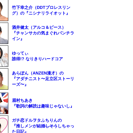
竹下幸之介（DDTプロレスリン
グ）の『ニシナリライオット』
酒井健太（アルコ＆ピース）
『チャンサカの気まぐれパンチラ
イン』
ゆってぃ
誰得!? なりきりハードコア
あらぽん（ANZEN漫才）の
『アダチニスト〜足立区ストーリ
ーズ〜』
眉村ちあき
『歌詞の解読は趣味じゃないし』
ガチ恋ドルヲタふちりんの
『推しメンが結婚
しそう
しちゃっ
た日記』