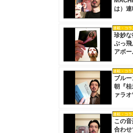
MAC
は）連
連載・コラ
珍妙な
ぶっ飛
アボー
は）連
連載・コラ
ブルー
朝『桂
ァラオ
連載・コラ
この音
合わせ