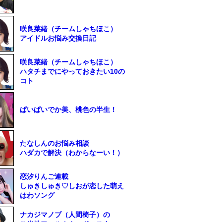
咲良菜緒（チームしゃちほこ）
アイドルお悩み交換日記
咲良菜緒（チームしゃちほこ）
ハタチまでにやっておきたい10の
コト
ぱいぱいでか美、桃色の半生！
たなしんのお悩み相談
ハダカで解決（わからなーい！）
恋汐りんご連載
しゅきしゅき♡しおが恋した萌え
はわソング
ナカジマノブ（人間椅子）の