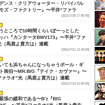
デンス・クリアウォーター・リバイバル
モズ・ファクトリー』〜平井“ファラ
（馬鹿よ貴方は）連載
[2021/7/28 17:00:00]
ム
うところで10時間くらいぼーっとした
ッハ『カンタータBWV173』〜平井“ファ
光（馬鹿よ貴方は）連載
[2021/7/21 12:30:00]
ム
いても浜ちゃんになっちゃうポール・ギ
ト画伯〜MR.BIG『テイク・カヴァー』〜
ファラオ”光（馬鹿よ貴方は）連載
[2021/7/14 12:00:00]
ム
緊張の緩和である〜B'z『BIG