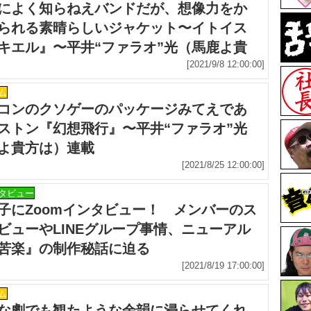
によく知らねえバンドだが、想像力をか
られる素晴らしいジャケット〜イトイス
キエル』〜平井“ファラオ”光（馬鹿よ貴
連載
[2021/9/8 12:00:00]
ム
コンのクソゲーのパッケージみてえであ
ストン『幻想飛行』〜平井“ファラオ”光
よ貴方は）連載
[2021/8/25 12:00:00]
タビュー
子にZoomインタビュー！ メンバーのス
ビューやLINEグループ事情、ニューアル
苦楽』の制作秘話に迫る
[2021/8/19 17:00:00]
ム
な劇でも観たような余韻に浸らせてくれ