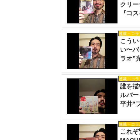
クリー
『コス
オ”光
連載・コラ
こうい
い〜バ
ラオ”
連載・コラ
誰を描
ルバー
平井“
連載・コラ
これぞ