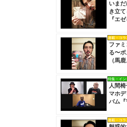
いまだ
き立て
『エゼ
方は）
連載・コラ
ファミ
る〜ボ
（馬鹿
特集・イン
人間椅
マホデ
バム『
連載・コラ
魅惑的