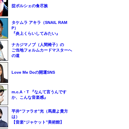
掟ポルシェの食尽族
タケムラ アキラ（SNAIL RAM
P）
『炎上くらいしてみたい』
ナカジマノブ（人間椅子）の
ご当地フォルムカードマスターへ
の道
Love Me Doの開運SNS
m.c.A・T 『なんて言うんです
か、こんな音楽感』
平井“ファラオ”光（馬鹿よ貴方
は）
【音楽“ジャケット”美術館】