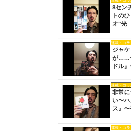
連載・コラ
8セン
トのひ
オ”光
連載・コラ
ジャケ
が……
ドル』
載
連載・コラ
非常に
い〜ハ
ス』〜
連載・コラ